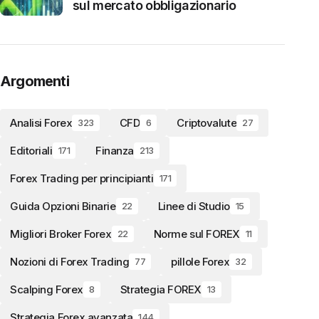
sul mercato obbligazionario
Argomenti
Analisi Forex
CFD
Criptovalute
323
6
27
Editoriali
Finanza
171
213
Forex Trading per principianti
171
Guida Opzioni Binarie
Linee di Studio
22
15
Migliori Broker Forex
Norme sul FOREX
22
11
Nozioni di Forex Trading
pillole Forex
77
32
Scalping Forex
Strategia FOREX
8
13
Strategia Forex avanzata
144