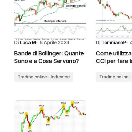
Di
Luca M
6 Aprile 2023
Di
TommasoP
Bande di Bollinger: Quante
Come utilizzar
Sono e a Cosa Servono?
CCI per fare t
Trading online - Indicatori
Trading online -