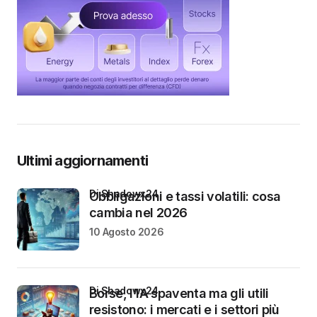
Ultimi aggiornamenti
di Shadowx24
Obbligazioni e tassi volatili: cosa
cambia nel 2026
10 Agosto 2026
di Shadowx24
Borse, l’IA spaventa ma gli utili
resistono: i mercati e i settori più