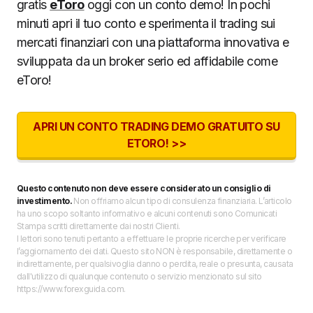
gratis
eToro
oggi con un conto demo! In pochi
minuti apri il tuo conto e sperimenta il trading sui
mercati finanziari con una piattaforma innovativa e
sviluppata da un broker serio ed affidabile come
eToro!
APRI UN CONTO TRADING DEMO GRATUITO SU
ETORO! >>
Questo contenuto non deve essere considerato un consiglio di
investimento.
Non offriamo alcun tipo di consulenza finanziaria. L’articolo
ha uno scopo soltanto informativo e alcuni contenuti sono Comunicati
Stampa scritti direttamente dai nostri Clienti.
I lettori sono tenuti pertanto a effettuare le proprie ricerche per verificare
l’aggiornamento dei dati. Questo sito NON è responsabile, direttamente o
indirettamente, per qualsivoglia danno o perdita, reale o presunta, causata
dall'utilizzo di qualunque contenuto o servizio menzionato sul sito
https://www.forexguida.com.