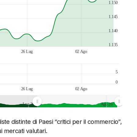
1.150
1.145
1.140
1.135
26 Lug
02 Ago
5
0
26 Lug
02 Ago
Lug 26
Ago 26
ste distinte di Paesi “critici per il commercio”,
i mercati valutari.