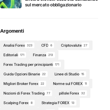
sul mercato obbligazionario
Argomenti
Analisi Forex
CFD
Criptovalute
323
6
27
Editoriali
Finanza
171
213
Forex Trading per principianti
171
Guida Opzioni Binarie
Linee di Studio
22
15
Migliori Broker Forex
Norme sul FOREX
22
11
Nozioni di Forex Trading
pillole Forex
77
32
Scalping Forex
Strategia FOREX
8
13