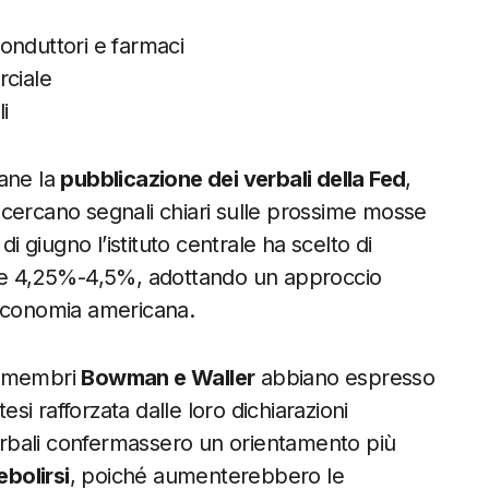
onduttori e farmaci
rciale
i
mane la
pubblicazione dei verbali della Fed
,
ri cercano segnali chiari sulle prossime mosse
i giugno l’istituto centrale ha scelto di
ge 4,25%-4,5%, adottando un approccio
l’economia americana.
 i membri
Bowman e Waller
abbiano espresso
esi rafforzata dalle loro dichiarazioni
verbali confermassero un orientamento più
bolirsi
, poiché aumenterebbero le