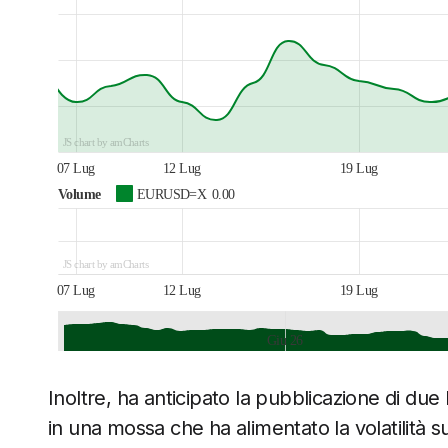
JS chart by amCharts
07 Lug
12 Lug
19 Lug
Volume
EURUSD=X
0.00
JS chart by amCharts
07 Lug
12 Lug
19 Lug
Giu 26
JS chart by amCharts
Inoltre, ha anticipato la pubblicazione di due li
in una mossa che ha alimentato la volatilità su