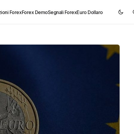
ioni Forex
Forex Demo
Segnali Forex
Euro Dollaro