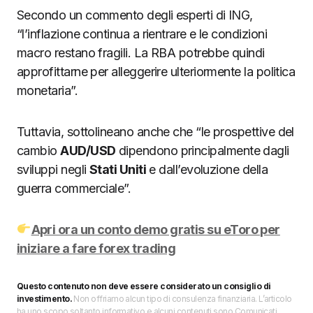
Secondo un commento degli esperti di ING,
“l’inflazione continua a rientrare e le condizioni
macro restano fragili. La RBA potrebbe quindi
approfittarne per alleggerire ulteriormente la politica
monetaria”.
Tuttavia, sottolineano anche che “le prospettive del
cambio
AUD/USD
dipendono principalmente dagli
sviluppi negli
Stati Uniti
e dall’evoluzione della
guerra commerciale”.
Apri ora un conto demo gratis su eToro per
iniziare a fare forex trading
Questo contenuto non deve essere considerato un consiglio di
investimento.
Non offriamo alcun tipo di consulenza finanziaria. L’articolo
ha uno scopo soltanto informativo e alcuni contenuti sono Comunicati