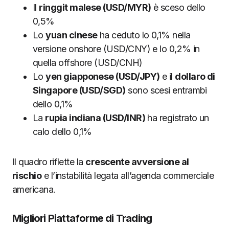
Il
ringgit malese (USD/MYR)
è sceso dello
0,5%
Lo
yuan cinese
ha ceduto lo 0,1% nella
versione onshore (USD/CNY) e lo 0,2% in
quella offshore (USD/CNH)
Lo
yen giapponese (USD/JPY)
e il
dollaro di
Singapore (USD/SGD)
sono scesi entrambi
dello 0,1%
La
rupia indiana (USD/INR)
ha registrato un
calo dello 0,1%
Il quadro riflette la
crescente avversione al
rischio
e l’instabilità legata all’agenda commerciale
americana.
Migliori Piattaforme di Trading