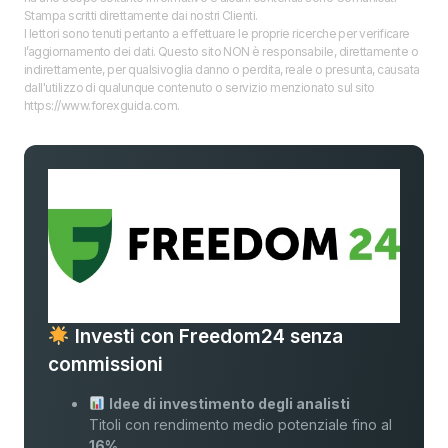
Stampa scritti direttamente dai nostri Clienti.
I lettori sono tenuti pertanto a effettuare le proprie ricerche per verificare
l’aggiornamento dei dati. Questo sito NON è responsabile, direttamente o
indirettamente, per qualsivoglia danno o perdita, reale o presunta, causata
dall'utilizzo di qualunque contenuto o servizio menzionato sul sito
https://www.forexguida.com.
Investi con Freedom24 senza
commissioni
Idee di investimento degli analisti
Titoli con rendimento medio potenziale fino al
16%