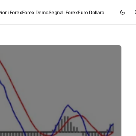
ioni Forex
Forex Demo
Segnali Forex
Euro Dollaro