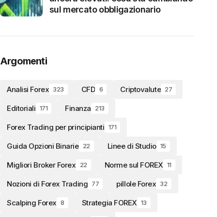
sul mercato obbligazionario
Argomenti
Analisi Forex
CFD
Criptovalute
323
6
27
Editoriali
Finanza
171
213
Forex Trading per principianti
171
Guida Opzioni Binarie
Linee di Studio
22
15
Migliori Broker Forex
Norme sul FOREX
22
11
Nozioni di Forex Trading
pillole Forex
77
32
Scalping Forex
Strategia FOREX
8
13