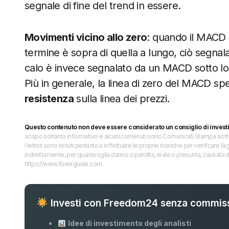
segnale di fine del trend in essere.
Movimenti vicino allo zero
: quando il MACD 
termine è sopra di quella a lungo, ciò segna
calo è invece segnalato da un MACD sotto lo
Più in generale, la linea di zero del MACD s
resistenza
sulla linea dei prezzi.
Questo contenuto non deve essere considerato un consiglio di invest
scopo soltanto informativo e alcuni contenuti sono Comunicati Stampa scritti 
I lettori sono tenuti pertanto a effettuare le proprie ricerche per verificare
indirettamente, per qualsivoglia danno o perdita, reale o presunta, causata d
https://www.forexguida.com.
Investi con Freedom24 senza commiss
Idee di investimento degli analisti