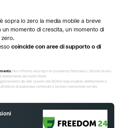
è sopra lo zero la media mobile a breve
la un momento di crescita, un momento di
 zero.
pesso
coincide con aree di supporto o di
imento.
Non offriamo alcun tipo di consulenza finanziaria. L’articolo ha uno
direttamente dai nostri Clienti.
 l’aggiornamento dei dati. Questo sito NON è responsabile, direttamente o
all'utilizzo di qualunque contenuto o servizio menzionato sul sito
ioni