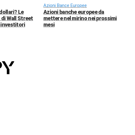
Azioni Bance Europee
dollari? Le
Azioni banche europee da
 di Wall Street
mettere nel mirino nei prossimi
investitori
mesi