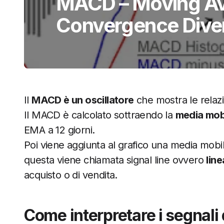
MACD – Moving A
Convergence Dive
Il
MACD è un oscillatore
che mostra le relazio
Il MACD è calcolato sottraendo la
media mob
EMA a 12 giorni.
Poi viene aggiunta al grafico una media mobi
questa viene chiamata signal line ovvero
lin
acquisto o di vendita.
Come interpretare i segnal