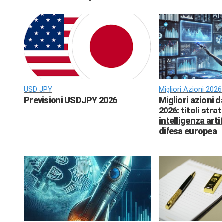
USD JPY
Migliori Azioni 2026
Previsioni USDJPY 2026
Migliori azioni 
2026: titoli strat
intelligenza arti
difesa europea