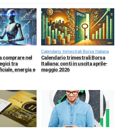
Calendario trimestrali Borsa Italiana
da comprare nel
Calendario trimestrali Borsa
egici tra
Italiana: conti in uscita aprile-
ficiale, energia e
maggio 2026