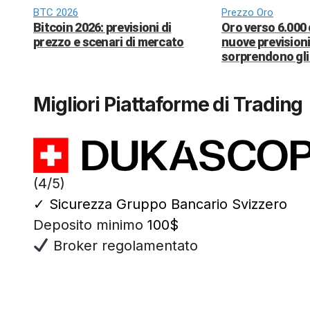
BTC 2026
Prezzo Oro
Bitcoin 2026: previsioni di
Oro verso 6.000 
prezzo e scenari di mercato
nuove previsioni
sorprendono gli 
Migliori Piattaforme di Trading
(4/5)
✓
Sicurezza Gruppo Bancario Svizzero
Deposito minimo
100$
Broker regolamentato