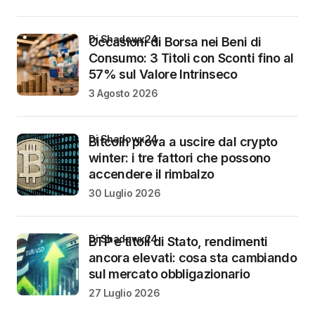
di Shadowx24
Occasioni di Borsa nei Beni di
Consumo: 3 Titoli con Sconti fino al
57% sul Valore Intrinseco
3 Agosto 2026
di Shadowx24
Bitcoin prova a uscire dal crypto
winter: i tre fattori che possono
accendere il rimbalzo
30 Luglio 2026
di Shadowx24
BTP e titoli di Stato, rendimenti
ancora elevati: cosa sta cambiando
sul mercato obbligazionario
27 Luglio 2026