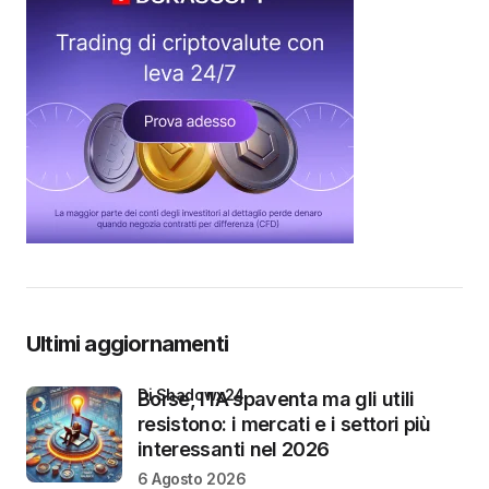
Ultimi aggiornamenti
di Shadowx24
Borse, l’IA spaventa ma gli utili
resistono: i mercati e i settori più
interessanti nel 2026
6 Agosto 2026