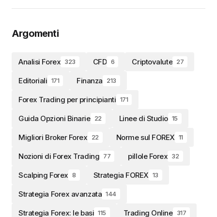
Argomenti
Analisi Forex
CFD
Criptovalute
323
6
27
Editoriali
Finanza
171
213
Forex Trading per principianti
171
Guida Opzioni Binarie
Linee di Studio
22
15
Migliori Broker Forex
Norme sul FOREX
22
11
Nozioni di Forex Trading
pillole Forex
77
32
Scalping Forex
Strategia FOREX
8
13
Strategia Forex avanzata
144
Strategia Forex: le basi
Trading Online
115
317