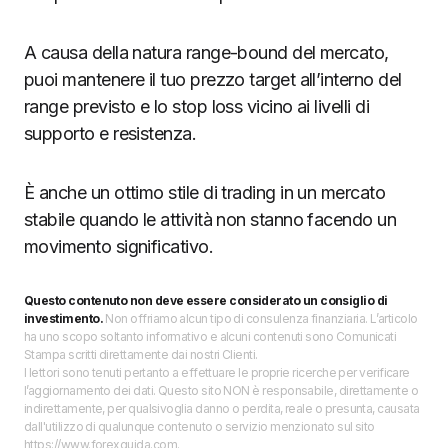
A causa della natura range-bound del mercato,
puoi mantenere il tuo prezzo target all’interno del
range previsto e lo stop loss vicino ai livelli di
supporto e resistenza.
È anche un ottimo stile di trading in un mercato
stabile quando le attività non stanno facendo un
movimento significativo.
Questo contenuto non deve essere considerato un consiglio di
investimento.
Non offriamo alcun tipo di consulenza finanziaria. L’articolo
ha uno scopo soltanto informativo e alcuni contenuti sono Comunicati
Stampa scritti direttamente dai nostri Clienti.
I lettori sono tenuti pertanto a effettuare le proprie ricerche per verificare
l’aggiornamento dei dati. Questo sito NON è responsabile, direttamente o
indirettamente, per qualsivoglia danno o perdita, reale o presunta, causata
dall'utilizzo di qualunque contenuto o servizio menzionato sul sito
https://www.forexguida.com.