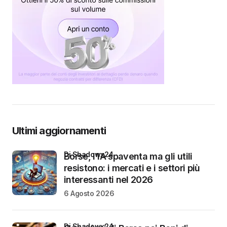
Ultimi aggiornamenti
di Shadowx24
Borse, l’IA spaventa ma gli utili
resistono: i mercati e i settori più
interessanti nel 2026
6 Agosto 2026
di Shadowx24