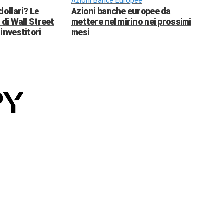
Azioni Bance Europee
dollari? Le
Azioni banche europee da
 di Wall Street
mettere nel mirino nei prossimi
investitori
mesi