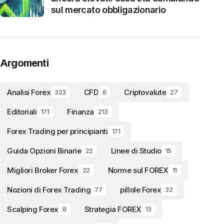
sul mercato obbligazionario
Argomenti
Analisi Forex
CFD
Criptovalute
323
6
27
Editoriali
Finanza
171
213
Forex Trading per principianti
171
Guida Opzioni Binarie
Linee di Studio
22
15
Migliori Broker Forex
Norme sul FOREX
22
11
Nozioni di Forex Trading
pillole Forex
77
32
Scalping Forex
Strategia FOREX
8
13