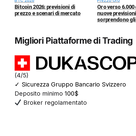
BTC 2026
Prezzo Oro
Bitcoin 2026: previsioni di
Oro verso 6.000 
prezzo e scenari di mercato
nuove previsioni
sorprendono gli 
Migliori Piattaforme di Trading
(4/5)
✓
Sicurezza Gruppo Bancario Svizzero
Deposito minimo
100$
Broker regolamentato