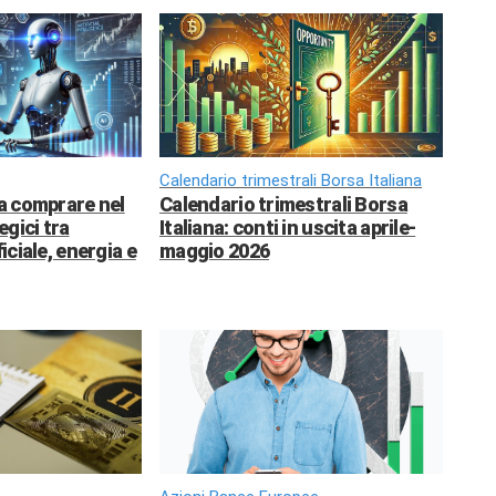
Calendario trimestrali Borsa Italiana
da comprare nel
Calendario trimestrali Borsa
egici tra
Italiana: conti in uscita aprile-
ficiale, energia e
maggio 2026