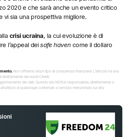
zo 2020 e che sarà anche un evento critico
vi sia una prospettiva migliore.
alla
crisi ucraina
, la cui evoluzione è di
re l’appeal dei
safe haven
come il dollaro
imento.
Non offriamo alcun tipo di consulenza finanziaria. L’articolo ha uno
direttamente dai nostri Clienti.
 l’aggiornamento dei dati. Questo sito NON è responsabile, direttamente o
all'utilizzo di qualunque contenuto o servizio menzionato sul sito
ioni
%