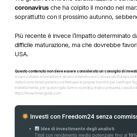
coronavirus
che ha colpito il mondo nel mar
soprattutto con il prossimo autunno, sebbene 
Più recente è invece l’impatto determinato d
difficile maturazione, ma che dovrebbe favori
USA.
Questo contenuto non deve essere considerato un consiglio di invest
scopo soltanto informativo e alcuni contenuti sono Comunicati Stampa scritti 
I lettori sono tenuti pertanto a effettuare le proprie ricerche per verificare
indirettamente, per qualsivoglia danno o perdita, reale o presunta, causata d
https://www.forexguida.com.
Investi con Freedom24 senza commiss
Idee di investimento degli analisti
Titoli con rendimento medio potenziale fino al
16