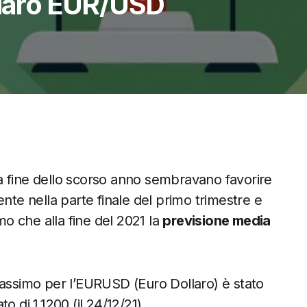
llaro EUR/USD
a fine dello scorso anno sembravano favorire
nte nella parte finale del primo trimestre e
o che alla fine del 2021 la
previsione media
massimo per l’EURUSD (Euro Dollaro) è stato
to di 1,1200 (il 24/12/21).