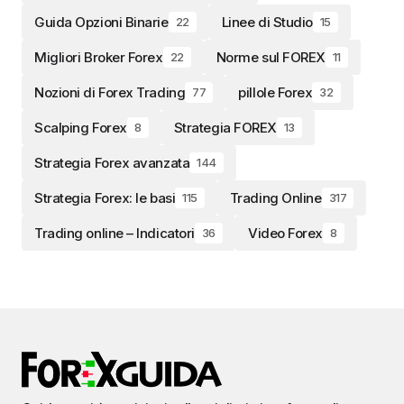
Guida Opzioni Binarie
Linee di Studio
22
15
Migliori Broker Forex
Norme sul FOREX
22
11
Nozioni di Forex Trading
pillole Forex
77
32
Scalping Forex
Strategia FOREX
8
13
Strategia Forex avanzata
144
Strategia Forex: le basi
Trading Online
115
317
Trading online – Indicatori
Video Forex
36
8