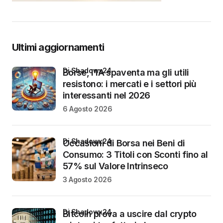
Ultimi aggiornamenti
di Shadowx24
Borse, l’IA spaventa ma gli utili
resistono: i mercati e i settori più
interessanti nel 2026
6 Agosto 2026
di Shadowx24
Occasioni di Borsa nei Beni di
Consumo: 3 Titoli con Sconti fino al
57% sul Valore Intrinseco
3 Agosto 2026
di Shadowx24
Bitcoin prova a uscire dal crypto