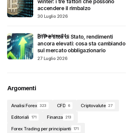
winter: i tre fattori che possono
accendere il rimbalzo
30 Luglio 2026
di Shadowx24
BTP e titoli di Stato, rendimenti
ancora elevati: cosa sta cambiando
sul mercato obbligazionario
27 Luglio 2026
Argomenti
Analisi Forex
CFD
Criptovalute
323
6
27
Editoriali
Finanza
171
213
Forex Trading per principianti
171