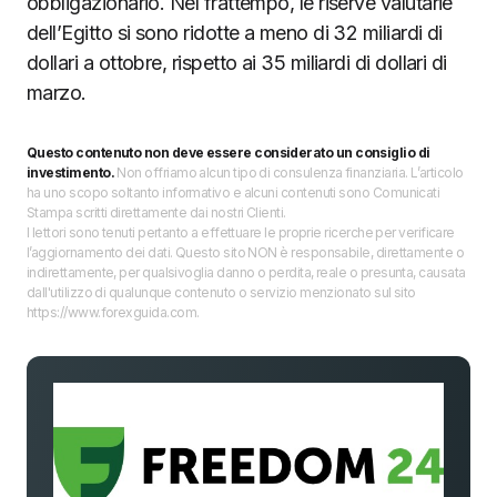
obbligazionario. Nel frattempo, le riserve valutarie
dell’Egitto si sono ridotte a meno di 32 miliardi di
dollari a ottobre, rispetto ai 35 miliardi di dollari di
marzo.
Questo contenuto non deve essere considerato un consiglio di
investimento.
Non offriamo alcun tipo di consulenza finanziaria. L’articolo
ha uno scopo soltanto informativo e alcuni contenuti sono Comunicati
Stampa scritti direttamente dai nostri Clienti.
I lettori sono tenuti pertanto a effettuare le proprie ricerche per verificare
l’aggiornamento dei dati. Questo sito NON è responsabile, direttamente o
indirettamente, per qualsivoglia danno o perdita, reale o presunta, causata
dall'utilizzo di qualunque contenuto o servizio menzionato sul sito
https://www.forexguida.com.