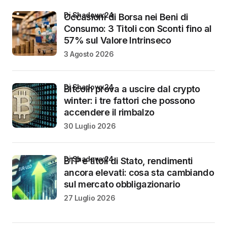
di Shadowx24
Occasioni di Borsa nei Beni di
Consumo: 3 Titoli con Sconti fino al
57% sul Valore Intrinseco
3 Agosto 2026
di Shadowx24
Bitcoin prova a uscire dal crypto
winter: i tre fattori che possono
accendere il rimbalzo
30 Luglio 2026
di Shadowx24
BTP e titoli di Stato, rendimenti
ancora elevati: cosa sta cambiando
sul mercato obbligazionario
27 Luglio 2026