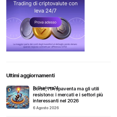
Ultimi aggiornamenti
di Shadowx24
Borse, l’IA spaventa ma gli utili
resistono: i mercati e i settori più
interessanti nel 2026
6 Agosto 2026