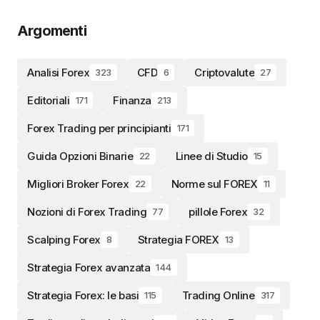
Argomenti
Analisi Forex
CFD
Criptovalute
323
6
27
Editoriali
Finanza
171
213
Forex Trading per principianti
171
Guida Opzioni Binarie
Linee di Studio
22
15
Migliori Broker Forex
Norme sul FOREX
22
11
Nozioni di Forex Trading
pillole Forex
77
32
Scalping Forex
Strategia FOREX
8
13
Strategia Forex avanzata
144
Strategia Forex: le basi
Trading Online
115
317