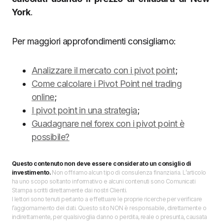
York
.
Per maggiori approfondimenti consigliamo:
Analizzare il mercato con i pivot point
;
Come calcolare i Pivot Point nel trading
online
;
I pivot point in una strategia
;
Guadagnare nel forex con i pivot point è
possibile?
Questo contenuto non deve essere considerato un consiglio di
investimento.
Non offriamo alcun tipo di consulenza finanziaria. L’articolo
ha uno scopo soltanto informativo e alcuni contenuti sono Comunicati
Stampa scritti direttamente dai nostri Clienti.
I lettori sono tenuti pertanto a effettuare le proprie ricerche per verificare
l’aggiornamento dei dati. Questo sito NON è responsabile, direttamente o
indirettamente, per qualsivoglia danno o perdita, reale o presunta, causata