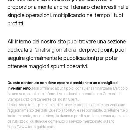
proporzionalmente anche il denaro che investi nelle
singole operazioni, moltiplicando nel tempo i tuoi
profitti.
All’interno del nostro sito puoi trovare una sezione
dedicata all’
analisi giornaliera
dei pivot point, puoi
seguire giornalmente le pubblicazioni per poter
ottenere maggiori spunti operativi.
Questo contenuto non deve essere considerato un consiglio di
investimento.
Non offriamo alcun tipo di consulenza finanziaria. L’articolo
ha uno scopo soltanto informativo e alcuni contenuti sono Comunicati
Stampa scritti direttamente dai nostri Clienti.
I lettori sono tenuti pertanto a effettuare le proprie ricerche per verificare
l’aggiornamento dei dati. Questo sito NON è responsabile, direttamente o
indirettamente, per qualsivoglia danno o perdita, reale o presunta, causata
dall'utilizzo di qualunque contenuto o servizio menzionato sul sito
https://www.forexguida.com.