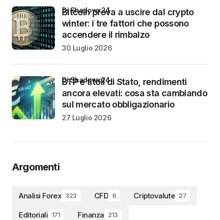
di Shadowx24
Bitcoin prova a uscire dal crypto
winter: i tre fattori che possono
accendere il rimbalzo
30 Luglio 2026
di Shadowx24
BTP e titoli di Stato, rendimenti
ancora elevati: cosa sta cambiando
sul mercato obbligazionario
27 Luglio 2026
Argomenti
Analisi Forex
CFD
Criptovalute
323
6
27
Editoriali
Finanza
171
213