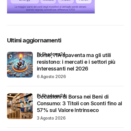
Ultimi aggiornamenti
di Shadowx24
Borse, l’IA spaventa ma gli utili
resistono: i mercati e i settori più
interessanti nel 2026
6 Agosto 2026
di Shadowx24
Occasioni di Borsa nei Beni di
Consumo: 3 Titoli con Sconti fino al
57% sul Valore Intrinseco
3 Agosto 2026