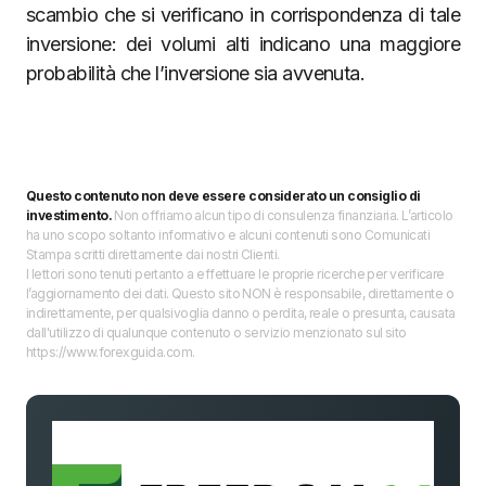
scambio che si verificano in corrispondenza di tale
inversione: dei volumi alti indicano una maggiore
probabilità che l’inversione sia avvenuta.
Questo contenuto non deve essere considerato un consiglio di
investimento.
Non offriamo alcun tipo di consulenza finanziaria. L’articolo
ha uno scopo soltanto informativo e alcuni contenuti sono Comunicati
Stampa scritti direttamente dai nostri Clienti.
I lettori sono tenuti pertanto a effettuare le proprie ricerche per verificare
l’aggiornamento dei dati. Questo sito NON è responsabile, direttamente o
indirettamente, per qualsivoglia danno o perdita, reale o presunta, causata
dall'utilizzo di qualunque contenuto o servizio menzionato sul sito
https://www.forexguida.com.