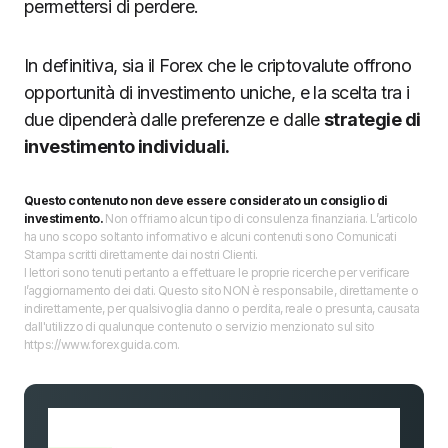
permettersi di perdere.
In definitiva, sia il Forex che le criptovalute offrono
opportunità di investimento uniche, e la scelta tra i
due dipenderà dalle preferenze e dalle
strategie di
investimento individuali.
Questo contenuto non deve essere considerato un consiglio di
investimento.
Non offriamo alcun tipo di consulenza finanziaria. L’articolo
ha uno scopo soltanto informativo e alcuni contenuti sono Comunicati
Stampa scritti direttamente dai nostri Clienti.
I lettori sono tenuti pertanto a effettuare le proprie ricerche per verificare
l’aggiornamento dei dati. Questo sito NON è responsabile, direttamente o
indirettamente, per qualsivoglia danno o perdita, reale o presunta, causata
dall'utilizzo di qualunque contenuto o servizio menzionato sul sito
https://www.forexguida.com.