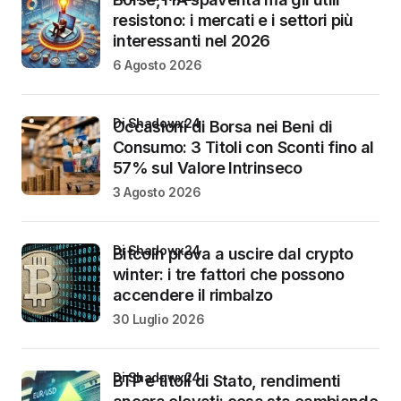
resistono: i mercati e i settori più
interessanti nel 2026
6 Agosto 2026
di Shadowx24
Occasioni di Borsa nei Beni di
Consumo: 3 Titoli con Sconti fino al
57% sul Valore Intrinseco
3 Agosto 2026
di Shadowx24
Bitcoin prova a uscire dal crypto
winter: i tre fattori che possono
accendere il rimbalzo
30 Luglio 2026
di Shadowx24
BTP e titoli di Stato, rendimenti