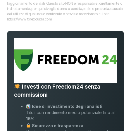
l’aggiornamento dei dati. Questo sito NON è responsabile, direttamente o
indirettamente, per qualsivoglia danno o perdita, reale o presunta, causata
dall'utilizzo di qualunque contenuto o servizio menzionato sul sito
https://www.forexguida.com.
Investi con Freedom24 senza
commissioni
Idee di investimento degli analisti
Titoli con rendimento medio potenziale fino al
16%
Sicurezza e trasparenza