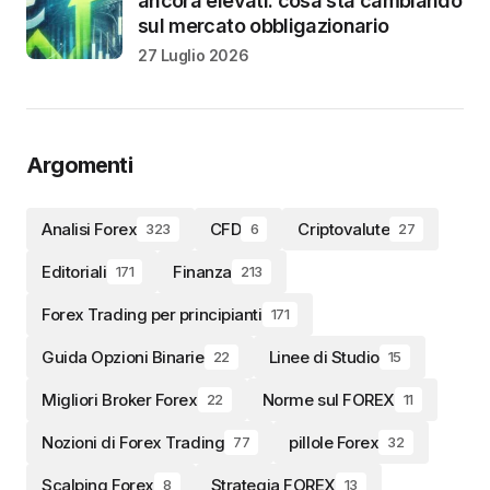
ancora elevati: cosa sta cambiando
sul mercato obbligazionario
27 Luglio 2026
Argomenti
Analisi Forex
CFD
Criptovalute
323
6
27
Editoriali
Finanza
171
213
Forex Trading per principianti
171
Guida Opzioni Binarie
Linee di Studio
22
15
Migliori Broker Forex
Norme sul FOREX
22
11
Nozioni di Forex Trading
pillole Forex
77
32
Scalping Forex
Strategia FOREX
8
13