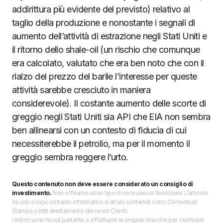
addirittura più evidente del previsto) relativo al
taglio della produzione e nonostante i segnali di
aumento dell’attività di estrazione negli Stati Uniti e
il ritorno dello shale-oil (un rischio che comunque
era calcolato, valutato che era ben noto che con il
rialzo del prezzo del barile l’interesse per queste
attività sarebbe cresciuto in maniera
considerevole). Il costante aumento delle scorte di
greggio negli Stati Uniti sia API che EIA non sembra
ben allinearsi con un contesto di fiducia di cui
necessiterebbe il petrolio, ma per il momento il
greggio sembra reggere l’urto.
Questo contenuto non deve essere considerato un consiglio di
investimento.
Non offriamo alcun tipo di consulenza finanziaria. L’articolo
ha uno scopo soltanto informativo e alcuni contenuti sono Comunicati
Stampa scritti direttamente dai nostri Clienti.
I lettori sono tenuti pertanto a effettuare le proprie ricerche per verificare