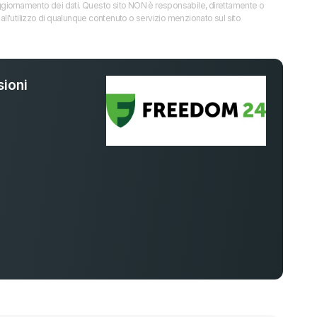
 l’aggiornamento dei dati. Questo sito NON è responsabile, direttamente o
all'utilizzo di qualunque contenuto o servizio menzionato sul sito
ioni
%