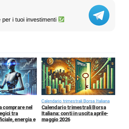
 per i tuoi investimenti
Calendario trimestrali Borsa Italiana
da comprare nel
Calendario trimestrali Borsa
egici tra
Italiana: conti in uscita aprile-
ficiale, energia e
maggio 2026