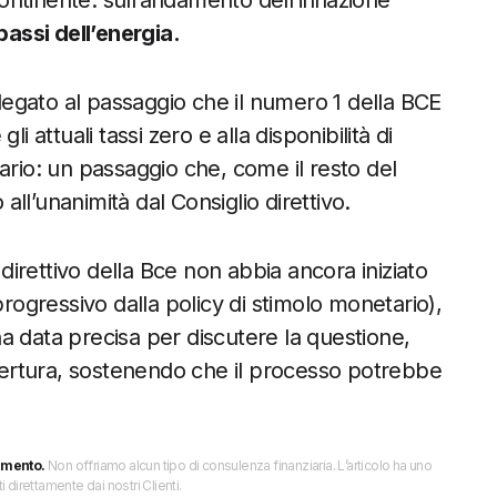
ntinente: sull’andamento dell’inflazione
bassi dell’energia.
 legato al passaggio che il numero 1 della BCE
i attuali tassi zero e alla disponibilità di
ario: un passaggio che, come il resto del
ll’unanimità dal Consiglio direttivo.
 direttivo della Bce non abbia ancora iniziato
progressivo dalla policy di stimolo monetario),
a data precisa per discutere la questione,
ertura, sostenendo che il processo potrebbe
imento.
Non offriamo alcun tipo di consulenza finanziaria. L’articolo ha uno
direttamente dai nostri Clienti.