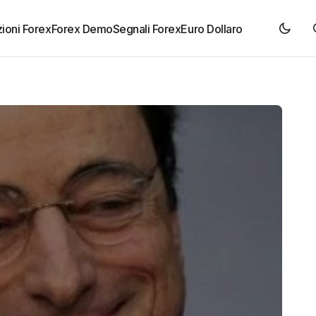
ioni Forex
Forex Demo
Segnali Forex
Euro Dollaro