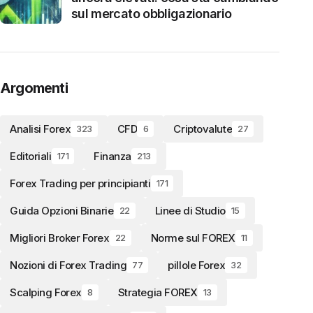
sul mercato obbligazionario
Argomenti
Analisi Forex
CFD
Criptovalute
323
6
27
Editoriali
Finanza
171
213
Forex Trading per principianti
171
Guida Opzioni Binarie
Linee di Studio
22
15
Migliori Broker Forex
Norme sul FOREX
22
11
Nozioni di Forex Trading
pillole Forex
77
32
Scalping Forex
Strategia FOREX
8
13