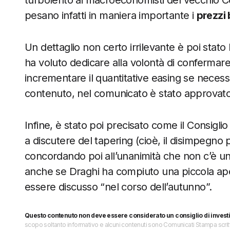
turbolento ai macroeconomisti del vecchio Co
pesano infatti in maniera importante i
prezzi 
Un dettaglio non certo irrilevante è poi stato
ha voluto dedicare alla volontà di confermare gl
incrementare il quantitative easing se necess
contenuto, nel comunicato è stato approvato a
Infine, è stato poi precisato come il Consiglio
a discutere del tapering (cioè, il disimpegno 
concordando poi all’unanimità che non c’è un
anche se Draghi ha compiuto una piccola ap
essere discusso “nel corso dell’autunno”.
Questo contenuto non deve essere considerato un consiglio di invest
scopo soltanto informativo e alcuni contenuti sono Comunicati Stampa scritti 