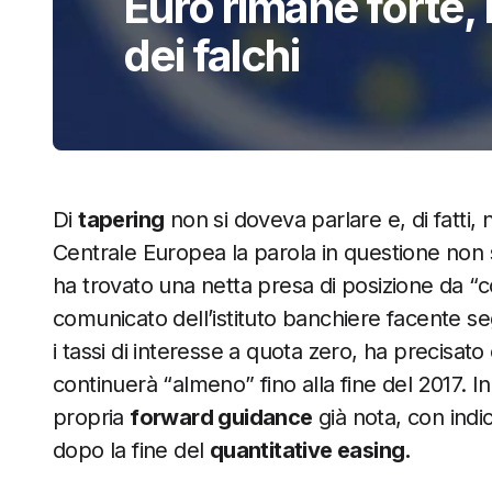
Euro rimane forte,
dei falchi
Di
tapering
non si doveva parlare e, di fatti,
Centrale Europea la parola in questione non s
ha trovato una netta presa di posizione da “
comunicato dell’istituto banchiere facente s
i tassi di interesse a quota zero, ha precisato ch
continuerà “almeno” fino alla fine del 2017. I
propria
forward guidance
già nota, con indic
dopo la fine del
quantitative easing.