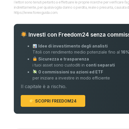
I lettori sono tenuti pertanto a effettuare le proprie ricerche per verificare
indirettamente, per qualsivoglia danno o perdita, reale o presunta, causata d
https://www.forexguida.com.
Investi con Freedom24 senza commiss
Idee di investimento degli analisti
Titoli con rendimento medio potenziale fino al
16
Sicurezza e trasparenza
i tuoi asset sono custoditi in
conti separati
0 commissioni su azioni ed ETF
per iniziare a investire in modo efficiente
Il capitale è a rischio.
SCOPRI FREEDOM24