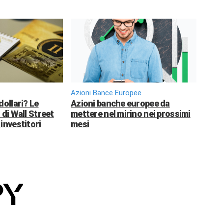
Azioni Bance Europee
dollari? Le
Azioni banche europee da
 di Wall Street
mettere nel mirino nei prossimi
investitori
mesi