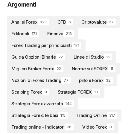
Argomenti
Analisi Forex
CFD
Criptovalute
323
6
27
Editoriali
Finanza
171
213
Forex Trading per principianti
171
Guida Opzioni Binarie
Linee di Studio
22
15
Migliori Broker Forex
Norme sul FOREX
22
11
Nozioni di Forex Trading
pillole Forex
77
32
Scalping Forex
Strategia FOREX
8
13
Strategia Forex avanzata
144
Strategia Forex: le basi
Trading Online
115
317
Trading online – Indicatori
Video Forex
36
8