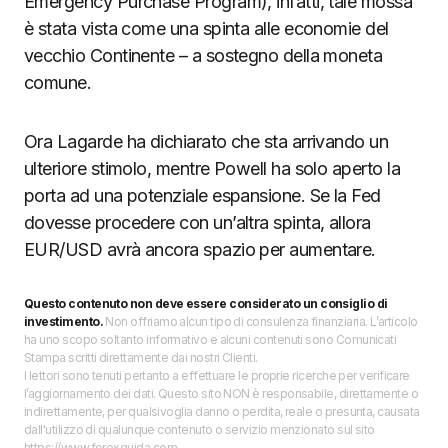
Emergency Purchase Program), infatti, tale mossa
è stata vista come una spinta alle economie del
vecchio Continente – a sostegno della moneta
comune.
Ora Lagarde ha dichiarato che sta arrivando un
ulteriore stimolo, mentre Powell ha solo aperto la
porta ad una potenziale espansione. Se la Fed
dovesse procedere con un’altra spinta, allora
EUR/USD avrà ancora spazio per aumentare.
Questo contenuto non deve essere considerato un consiglio di
investimento.
Non offriamo alcun tipo di consulenza finanziaria. L’articolo
ha uno scopo soltanto informativo e alcuni contenuti sono Comunicati
Stampa scritti direttamente dai nostri Clienti.
I lettori sono tenuti pertanto a effettuare le proprie ricerche per verificare
l’aggiornamento dei dati. Questo sito NON è responsabile, direttamente o
indirettamente, per qualsivoglia danno o perdita, reale o presunta, causata
dall'utilizzo di qualunque contenuto o servizio menzionato sul sito
https://www.forexguida.com.