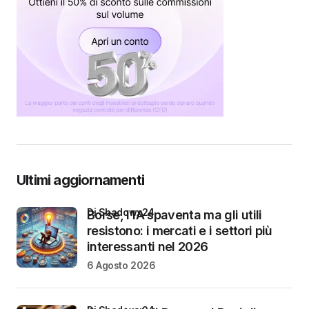
Ultimi aggiornamenti
di Shadowx24
Borse, l’IA spaventa ma gli utili
resistono: i mercati e i settori più
interessanti nel 2026
6 Agosto 2026