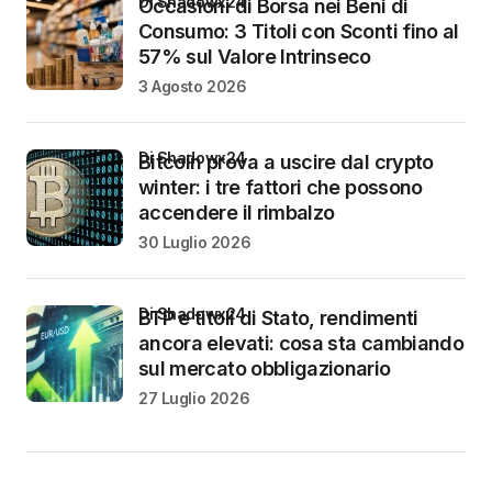
di Shadowx24
Occasioni di Borsa nei Beni di
Consumo: 3 Titoli con Sconti fino al
57% sul Valore Intrinseco
3 Agosto 2026
di Shadowx24
Bitcoin prova a uscire dal crypto
winter: i tre fattori che possono
accendere il rimbalzo
30 Luglio 2026
di Shadowx24
BTP e titoli di Stato, rendimenti
ancora elevati: cosa sta cambiando
sul mercato obbligazionario
27 Luglio 2026