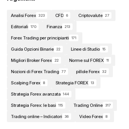
Analisi Forex
CFD
Criptovalute
323
6
27
Editoriali
Finanza
170
213
Forex Trading per principianti
171
Guida Opzioni Binarie
Linee di Studio
22
15
Migliori Broker Forex
Norme sul FOREX
22
11
Nozioni di Forex Trading
pillole Forex
77
32
Scalping Forex
Strategia FOREX
8
13
Strategia Forex avanzata
144
Strategia Forex: le basi
Trading Online
115
317
Trading online – Indicatori
Video Forex
36
8