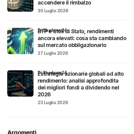
accendere il rimbalzo
30 Luglio 2026
di Shadowx24
BTP e titoli di Stato, rendimenti
ancora elevati: cosa sta cambiando
sul mercato obbligazionario
27 Luglio 2026
di Shadowx24
Estrategie azionarie globali ad alto
rendimento: analisi approfondita
dei migliori fondi a dividendo nel
2026
23 Luglio 2026
Argomenti