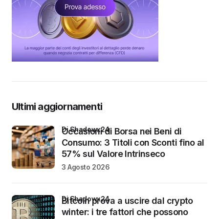
Ultimi aggiornamenti
di Shadowx24
Occasioni di Borsa nei Beni di
Consumo: 3 Titoli con Sconti fino al
57% sul Valore Intrinseco
3 Agosto 2026
di Shadowx24
Bitcoin prova a uscire dal crypto
winter: i tre fattori che possono