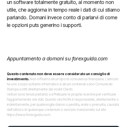
un software totalmente gratuito, al momento non
utile, che aggiorna in tempo reale i dati di cui stiamo
parlando. Domani invece conto di parlarvi di come
le opzioni puts generino i supporti.
Appuntamento a domani su forexguida.com
Questo contenuto non deve essere considerato un consiglio di
investimento.
Non offriamo alcun tipo di consulenza finanziaria. L’articolo
ha uno scopo soltanto informativo e alcuni contenuti sono Comunicati
Stampa scritti direttamente dai nostri Clienti.
I lettori sono tenuti pertanto a effettuare le proprie ricerche per verificare
l’aggiornamento dei dati. Questo sito NON è responsabile, direttamente o
indirettamente, per qualsivoglia danno o perdita, reale o presunta, causata
dall'utilizzo di qualunque contenuto o servizio menzionato sul sito
https://www.forexguida.com.