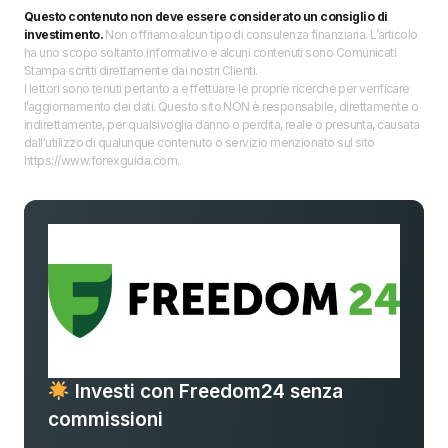
Questo contenuto non deve essere considerato un consiglio di
investimento.
Non offriamo alcun tipo di consulenza finanziaria. L’articolo
ha uno scopo soltanto informativo e alcuni contenuti sono Comunicati
Stampa scritti direttamente dai nostri Clienti.
I lettori sono tenuti pertanto a effettuare le proprie ricerche per verificare
l’aggiornamento dei dati. Questo sito NON è responsabile, direttamente o
indirettamente, per qualsivoglia danno o perdita, reale o presunta, causata
dall'utilizzo di qualunque contenuto o servizio menzionato sul sito
https://www.forexguida.com.
Investi con Freedom24 senza
commissioni