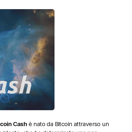
tcoin Cash
è nato da Bitcoin attraverso un