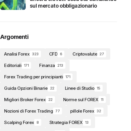
sul mercato obbligazionario
Argomenti
Analisi Forex
CFD
Criptovalute
323
6
27
Editoriali
Finanza
171
213
Forex Trading per principianti
171
Guida Opzioni Binarie
Linee di Studio
22
15
Migliori Broker Forex
Norme sul FOREX
22
11
Nozioni di Forex Trading
pillole Forex
77
32
Scalping Forex
Strategia FOREX
8
13