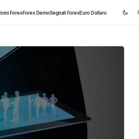
ioni Forex
Forex Demo
Segnali Forex
Euro Dollaro