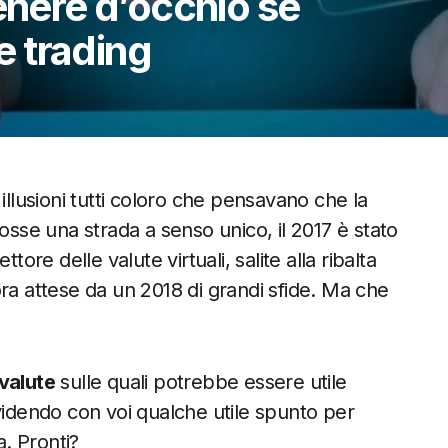
enere d’occhio se
re trading
illusioni tutti coloro che pensavano che la
osse una strada a senso unico, il 2017 è stato
tore delle valute virtuali, salite alla ribalta
ra attese da un 2018 di grandi sfide. Ma che
valute
sulle quali potrebbe essere utile
videndo con voi qualche utile spunto per
. Pronti?