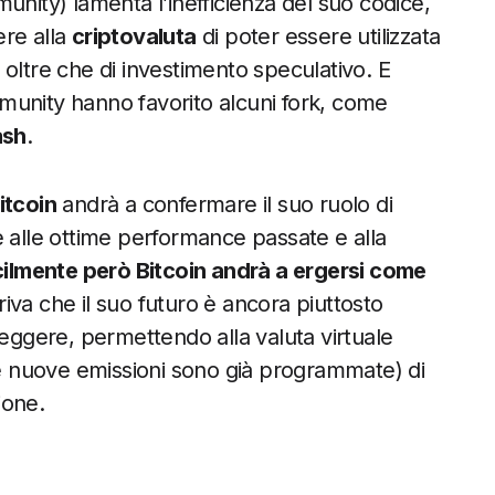
unity) lamenta l’inefficienza del suo codice,
ere alla
criptovaluta
di poter essere utilizzata
tre che di investimento speculativo. E
ommunity hanno favorito alcuni fork, come
ash
.
itcoin
andrà a confermare il suo ruolo di
e alle ottime performance passate e alla
cilmente però Bitcoin andrà a ergersi come
riva che il suo futuro è ancora piuttosto
reggere, permettendo alla valuta virtuale
 le nuove emissioni sono già programmate) di
ione.