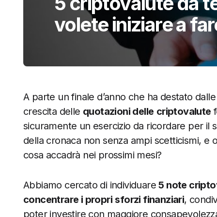
5 criptovalute da t
volete iniziare a fa
A parte un finale d’anno che ha destato dalle 
crescita delle
quotazioni delle
criptovalute
f
sicuramente un esercizio da ricordare per il set
della cronaca non senza ampi scetticismi, e o
cosa accadrà nei prossimi mesi?
Abbiamo cercato di individuare
5 note cripto
concentrare i propri
sforzi finanziari
, condi
poter investire con maggiore consapevolezza