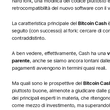
hard fork, una modifica del codice piuttosto
retrocompatibilità del nuovo software con il 
La caratteristica principale del
Bitcoin Cash
è
seguito (con successo) al fork: cercare di co
contraddistinto.
A ben vedere, effettivamente, Cash ha una
v
parente
, anche se siamo ancora lontani dalle 
pagamenti avvengono in termini quasi reali.
Ma quali sono le prospettive del
Bitcoin Cas
piuttosto buone, almenote a giudicare dalle pr
dei principali esperti in materia, che ritengon
come mezzo di investimento, ma superandolo