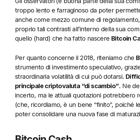
Gli osservatori (e buona parte della sua comm
troppo lento e farraginoso da poter permett
anche come mezzo comune di regolamento, ol
proprio tali contrasti all’interno della sua c
quello (hard) che ha fatto nascere
Bitcoin C
Per quanto concerne il 2018, riteniamo che
B
strumento di investimento speculativo, grazi
straordinaria volatilità di cui può dotarsi.
Diffi
principale criptovaluta “di scambio”
. Ne de
incerto, ma le attuali quotazioni potrebbero 
(che, ricordiamo, è un bene “finito”, poiché
poter consolidare una nuova fase di maturaz
Bitcoin Cash