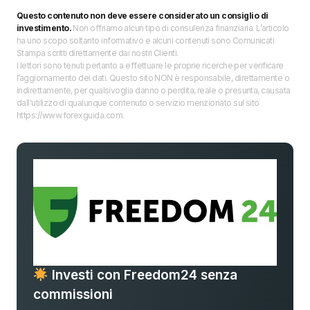
Questo contenuto non deve essere considerato un consiglio di
investimento.
Non offriamo alcun tipo di consulenza finanziaria. L’articolo
ha uno scopo soltanto informativo e alcuni contenuti sono Comunicati
Stampa scritti direttamente dai nostri Clienti.
I lettori sono tenuti pertanto a effettuare le proprie ricerche per verificare
l’aggiornamento dei dati. Questo sito NON è responsabile, direttamente o
indirettamente, per qualsivoglia danno o perdita, reale o presunta, causata
dall'utilizzo di qualunque contenuto o servizio menzionato sul sito
https://www.forexguida.com.
Investi con Freedom24 senza
commissioni