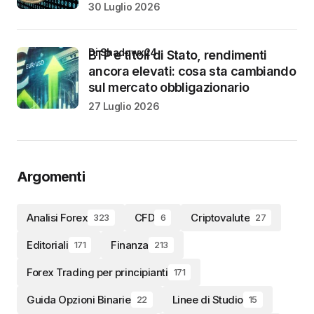
30 Luglio 2026
di Shadowx24
BTP e titoli di Stato, rendimenti
ancora elevati: cosa sta cambiando
sul mercato obbligazionario
27 Luglio 2026
Argomenti
Analisi Forex
CFD
Criptovalute
323
6
27
Editoriali
Finanza
171
213
Forex Trading per principianti
171
Guida Opzioni Binarie
Linee di Studio
22
15