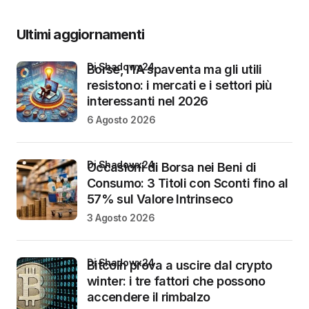
Ultimi aggiornamenti
di Shadowx24
Borse, l’IA spaventa ma gli utili
resistono: i mercati e i settori più
interessanti nel 2026
6 Agosto 2026
di Shadowx24
Occasioni di Borsa nei Beni di
Consumo: 3 Titoli con Sconti fino al
57% sul Valore Intrinseco
3 Agosto 2026
di Shadowx24
Bitcoin prova a uscire dal crypto
winter: i tre fattori che possono
accendere il rimbalzo