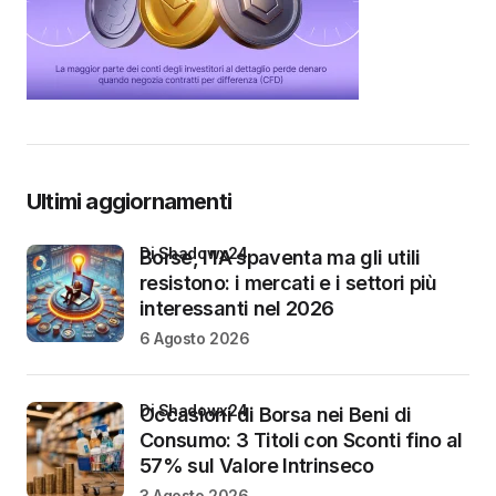
Ultimi aggiornamenti
di Shadowx24
Borse, l’IA spaventa ma gli utili
resistono: i mercati e i settori più
interessanti nel 2026
6 Agosto 2026
di Shadowx24
Occasioni di Borsa nei Beni di
Consumo: 3 Titoli con Sconti fino al
57% sul Valore Intrinseco
3 Agosto 2026