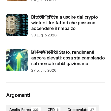
di Shadowx24
Bitcoin prova a uscire dal crypto
winter: i tre fattori che possono
accendere il rimbalzo
30 Luglio 2026
di Shadowx24
BTP e titoli di Stato, rendimenti
ancora elevati: cosa sta cambiando
sul mercato obbligazionario
27 Luglio 2026
Argomenti
Analisi Forex
CFD
Criptovalute
323
6
27