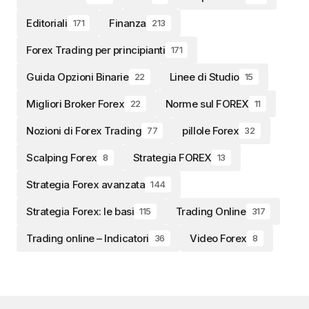
Editoriali
Finanza
171
213
Forex Trading per principianti
171
Guida Opzioni Binarie
Linee di Studio
22
15
Migliori Broker Forex
Norme sul FOREX
22
11
Nozioni di Forex Trading
pillole Forex
77
32
Scalping Forex
Strategia FOREX
8
13
Strategia Forex avanzata
144
Strategia Forex: le basi
Trading Online
115
317
Trading online – Indicatori
Video Forex
36
8