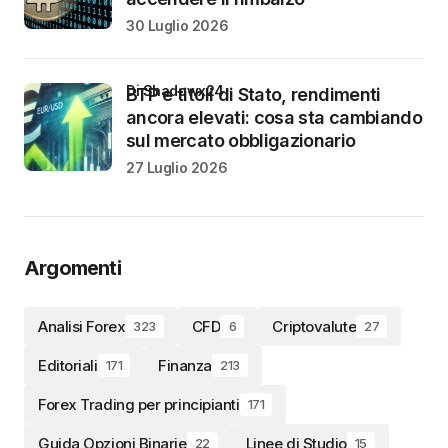
30 Luglio 2026
di Shadowx24
BTP e titoli di Stato, rendimenti
ancora elevati: cosa sta cambiando
sul mercato obbligazionario
27 Luglio 2026
Argomenti
Analisi Forex
CFD
Criptovalute
323
6
27
Editoriali
Finanza
171
213
Forex Trading per principianti
171
Guida Opzioni Binarie
Linee di Studio
22
15