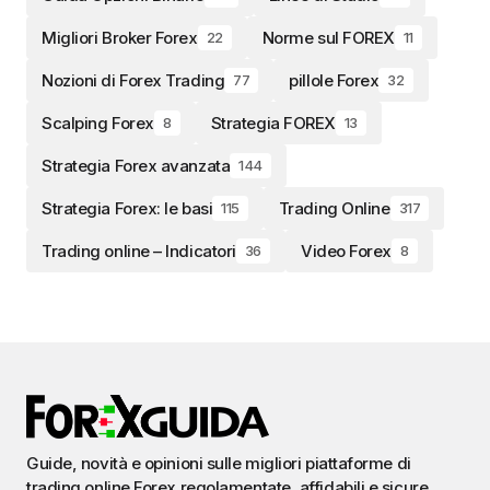
Migliori Broker Forex
Norme sul FOREX
22
11
Nozioni di Forex Trading
pillole Forex
77
32
Scalping Forex
Strategia FOREX
8
13
Strategia Forex avanzata
144
Strategia Forex: le basi
Trading Online
115
317
Trading online – Indicatori
Video Forex
36
8
Guide, novità e opinioni sulle migliori piattaforme di
trading online Forex regolamentate, affidabili e sicure.