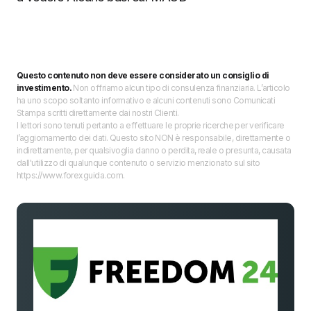
Questo contenuto non deve essere considerato un consiglio di
investimento.
Non offriamo alcun tipo di consulenza finanziaria. L’articolo
ha uno scopo soltanto informativo e alcuni contenuti sono Comunicati
Stampa scritti direttamente dai nostri Clienti.
I lettori sono tenuti pertanto a effettuare le proprie ricerche per verificare
l’aggiornamento dei dati. Questo sito NON è responsabile, direttamente o
indirettamente, per qualsivoglia danno o perdita, reale o presunta, causata
dall'utilizzo di qualunque contenuto o servizio menzionato sul sito
https://www.forexguida.com.