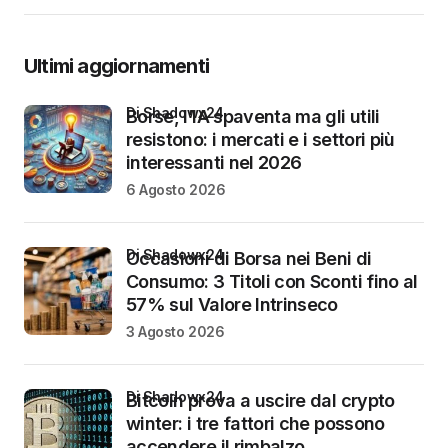
Ultimi aggiornamenti
di Shadowx24
Borse, l’IA spaventa ma gli utili
resistono: i mercati e i settori più
interessanti nel 2026
6 Agosto 2026
di Shadowx24
Occasioni di Borsa nei Beni di
Consumo: 3 Titoli con Sconti fino al
57% sul Valore Intrinseco
3 Agosto 2026
di Shadowx24
Bitcoin prova a uscire dal crypto
winter: i tre fattori che possono
accendere il rimbalzo