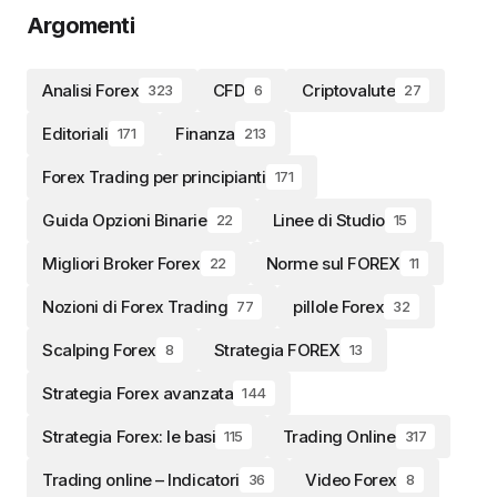
Argomenti
Analisi Forex
CFD
Criptovalute
323
6
27
Editoriali
Finanza
171
213
Forex Trading per principianti
171
Guida Opzioni Binarie
Linee di Studio
22
15
Migliori Broker Forex
Norme sul FOREX
22
11
Nozioni di Forex Trading
pillole Forex
77
32
Scalping Forex
Strategia FOREX
8
13
Strategia Forex avanzata
144
Strategia Forex: le basi
Trading Online
115
317
Trading online – Indicatori
Video Forex
36
8