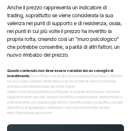
Anche il prezzo rappresenta un indicatore di
trading, soprattutto se viene considerata la sua
valenza nei punti di supporto e di resistenza, ossia,
nei punti in cui più volte il prezzo ha invertito la
propria rotta, creando così un “muro psicologico”
che potrebbe consentire, a parità di altri fattori, un
nuovo rimbalzo del prezzo.
Questo contenuto non deve essere considerato un consiglio di
investimento.
Non offriamo alcun tipo di consulenza finanziaria. L’articolo
ha uno scopo soltanto informativo e alcuni contenuti sono Comunicati
Stampa scritti direttamente dai nostri Clienti.
I lettori sono tenuti pertanto a effettuare le proprie ricerche per verificare
l’aggiornamento dei dati. Questo sito NON è responsabile, direttamente o
indirettamente, per qualsivoglia danno o perdita, reale o presunta, causata
dall'utilizzo di qualunque contenuto o servizio menzionato sul sito
https://www.forexguida.com.