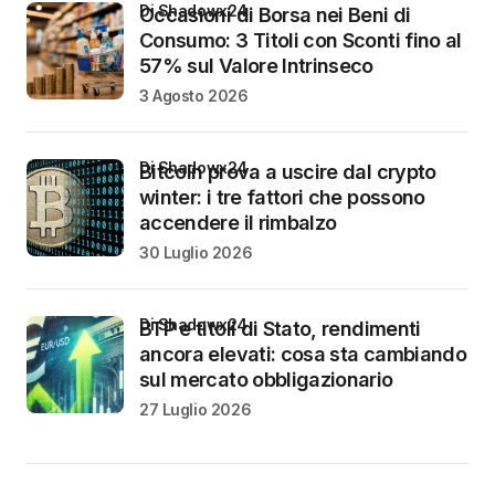
di Shadowx24
Occasioni di Borsa nei Beni di
Consumo: 3 Titoli con Sconti fino al
57% sul Valore Intrinseco
3 Agosto 2026
di Shadowx24
Bitcoin prova a uscire dal crypto
winter: i tre fattori che possono
accendere il rimbalzo
30 Luglio 2026
di Shadowx24
BTP e titoli di Stato, rendimenti
ancora elevati: cosa sta cambiando
sul mercato obbligazionario
27 Luglio 2026