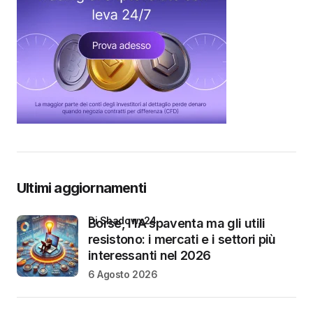
Ultimi aggiornamenti
di Shadowx24
Borse, l’IA spaventa ma gli utili
resistono: i mercati e i settori più
interessanti nel 2026
6 Agosto 2026