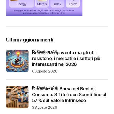
Ultimi aggiornamenti
di Shadowx24
Borse, l’IA spaventa ma gli utili
resistono: i mercati e i settori più
interessanti nel 2026
6 Agosto 2026
di Shadowx24
Occasioni di Borsa nei Beni di
Consumo: 3 Titoli con Sconti fino al
57% sul Valore Intrinseco
3 Agosto 2026