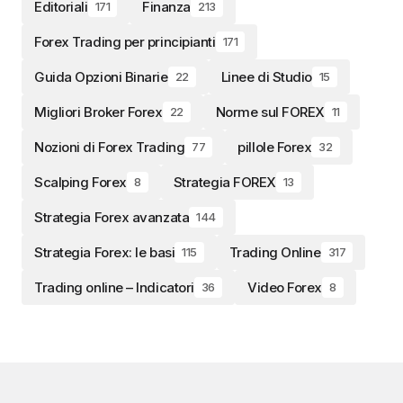
Editoriali
Finanza
171
213
Forex Trading per principianti
171
Guida Opzioni Binarie
Linee di Studio
22
15
Migliori Broker Forex
Norme sul FOREX
22
11
Nozioni di Forex Trading
pillole Forex
77
32
Scalping Forex
Strategia FOREX
8
13
Strategia Forex avanzata
144
Strategia Forex: le basi
Trading Online
115
317
Trading online – Indicatori
Video Forex
36
8