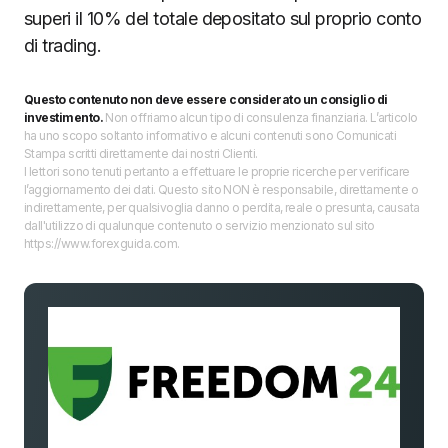
superi il 10% del totale depositato sul proprio conto
di trading.
Questo contenuto non deve essere considerato un consiglio di
investimento.
Non offriamo alcun tipo di consulenza finanziaria. L’articolo
ha uno scopo soltanto informativo e alcuni contenuti sono Comunicati
Stampa scritti direttamente dai nostri Clienti.
I lettori sono tenuti pertanto a effettuare le proprie ricerche per verificare
l’aggiornamento dei dati. Questo sito NON è responsabile, direttamente o
indirettamente, per qualsivoglia danno o perdita, reale o presunta, causata
dall'utilizzo di qualunque contenuto o servizio menzionato sul sito
https://www.forexguida.com.