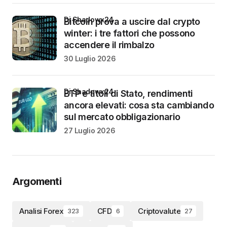
di Shadowx24
Bitcoin prova a uscire dal crypto
winter: i tre fattori che possono
accendere il rimbalzo
30 Luglio 2026
di Shadowx24
BTP e titoli di Stato, rendimenti
ancora elevati: cosa sta cambiando
sul mercato obbligazionario
27 Luglio 2026
Argomenti
Analisi Forex
CFD
Criptovalute
323
6
27