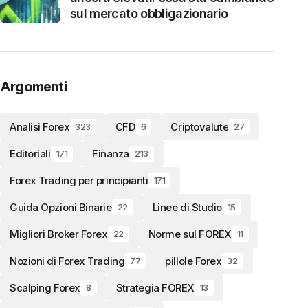
sul mercato obbligazionario
Argomenti
Analisi Forex
CFD
Criptovalute
323
6
27
Editoriali
Finanza
171
213
Forex Trading per principianti
171
Guida Opzioni Binarie
Linee di Studio
22
15
Migliori Broker Forex
Norme sul FOREX
22
11
Nozioni di Forex Trading
pillole Forex
77
32
Scalping Forex
Strategia FOREX
8
13