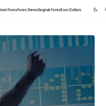
ioni Forex
Forex Demo
Segnali Forex
Euro Dollaro