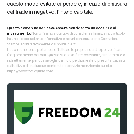
questo modo evitate di perdere, in caso di chiusura
del trade in negativo, l’intero capitale.
Questo contenuto non deve essere considerato un consiglio di
investimento.
Non offriamo alcun tipo di consulenza finanziaria. L’articolo
ha uno scopo soltanto informativo e alcuni contenuti sono Comunicati
Stampa scritti direttamente dai nostri Clienti.
I lettori sono tenuti pertanto a effettuare le proprie ricerche per verificare
l’aggiornamento dei dati. Questo sito NON è responsabile, direttamente o
indirettamente, per qualsivoglia danno o perdita, reale o presunta, causata
dall'utilizzo di qualunque contenuto o servizio menzionato sul sito
https://www.forexguida.com.