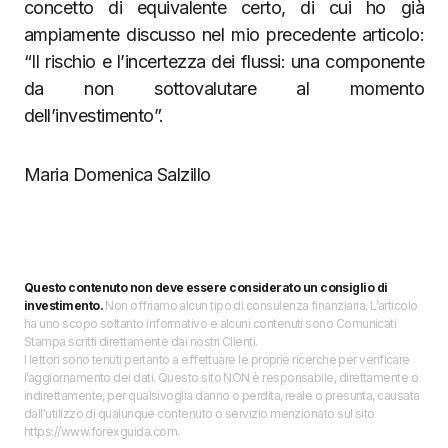
concetto di equivalente certo, di cui ho già
ampiamente discusso nel mio precedente articolo:
“Il rischio e l’incertezza dei flussi: una componente
da non sottovalutare al momento
dell’investimento”.
Maria Domenica Salzillo
Questo contenuto non deve essere considerato un consiglio di
investimento.
Non offriamo alcun tipo di consulenza finanziaria. L’articolo
ha uno scopo soltanto informativo e alcuni contenuti sono Comunicati
Stampa scritti direttamente dai nostri Clienti.
I lettori sono tenuti pertanto a effettuare le proprie ricerche per verificare
l’aggiornamento dei dati. Questo sito NON è responsabile, direttamente o
indirettamente, per qualsivoglia danno o perdita, reale o presunta, causata
dall'utilizzo di qualunque contenuto o servizio menzionato sul sito
https://www.forexguida.com.