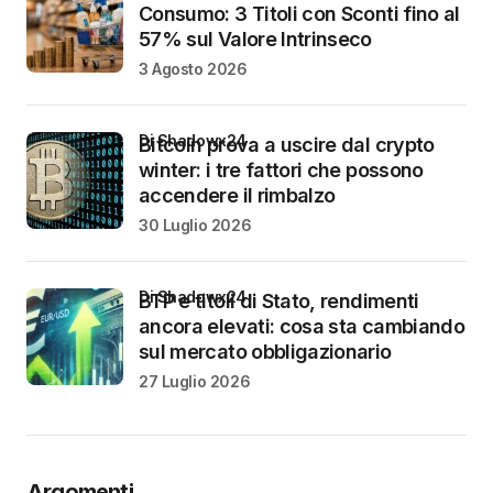
Consumo: 3 Titoli con Sconti fino al
57% sul Valore Intrinseco
3 Agosto 2026
di Shadowx24
Bitcoin prova a uscire dal crypto
winter: i tre fattori che possono
accendere il rimbalzo
30 Luglio 2026
di Shadowx24
BTP e titoli di Stato, rendimenti
ancora elevati: cosa sta cambiando
sul mercato obbligazionario
27 Luglio 2026
Argomenti