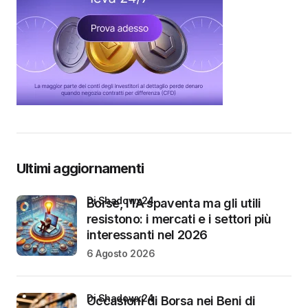
Ultimi aggiornamenti
di Shadowx24
Borse, l’IA spaventa ma gli utili
resistono: i mercati e i settori più
interessanti nel 2026
6 Agosto 2026
di Shadowx24
Occasioni di Borsa nei Beni di