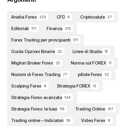
Analisi Forex
CFD
Criptovalute
323
6
27
Editoriali
Finanza
171
213
Forex Trading per principianti
171
Guida Opzioni Binarie
Linee di Studio
22
15
Migliori Broker Forex
Norme sul FOREX
22
11
Nozioni di Forex Trading
pillole Forex
77
32
Scalping Forex
Strategia FOREX
8
13
Strategia Forex avanzata
144
Strategia Forex: le basi
Trading Online
115
317
Trading online – Indicatori
Video Forex
36
8