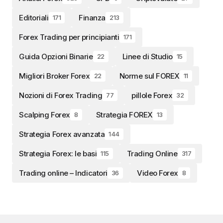
Editoriali
Finanza
171
213
Forex Trading per principianti
171
Guida Opzioni Binarie
Linee di Studio
22
15
Migliori Broker Forex
Norme sul FOREX
22
11
Nozioni di Forex Trading
pillole Forex
77
32
Scalping Forex
Strategia FOREX
8
13
Strategia Forex avanzata
144
Strategia Forex: le basi
Trading Online
115
317
Trading online – Indicatori
Video Forex
36
8