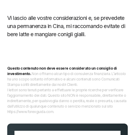
Vi lascio alle vostre considerazioni e, se prevedete
una permanenza in Cina, mi raccomando evitate di
bere latte e mangiare conigli gialli.
Questo contenuto non deve essere considerato un consiglio di
investimento.
Non offriamo alcun tipo di consulenza finanziaria. L’articolo
ha uno scopo soltanto informativo e alcuni contenuti sono Comunicati
Stampa scritti direttamente dai nostri Clienti.
I lettori sono tenuti pertanto a effettuare le proprie ricerche per verificare
l’aggiornamento dei dati. Questo sito NON è responsabile, direttamente o
indirettamente, per qualsivoglia danno o perdita, reale o presunta, causata
dall'utilizzo di qualunque contenuto o servizio menzionato sul sito
https://www.forexguida.com.