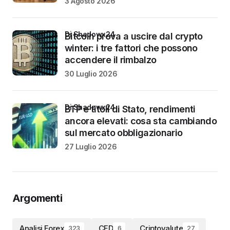
3 Agosto 2026
di Shadowx24
Bitcoin prova a uscire dal crypto
winter: i tre fattori che possono
accendere il rimbalzo
30 Luglio 2026
di Shadowx24
BTP e titoli di Stato, rendimenti
ancora elevati: cosa sta cambiando
sul mercato obbligazionario
27 Luglio 2026
Argomenti
Analisi Forex
CFD
Criptovalute
323
6
27