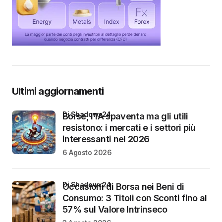
Ultimi aggiornamenti
di Shadowx24
Borse, l’IA spaventa ma gli utili
resistono: i mercati e i settori più
interessanti nel 2026
6 Agosto 2026
di Shadowx24
Occasioni di Borsa nei Beni di
Consumo: 3 Titoli con Sconti fino al
57% sul Valore Intrinseco