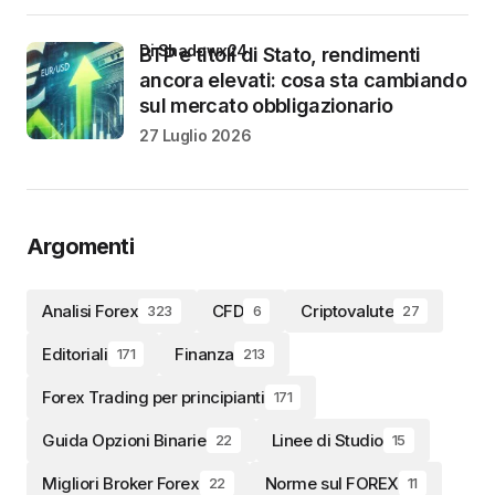
di Shadowx24
BTP e titoli di Stato, rendimenti
ancora elevati: cosa sta cambiando
sul mercato obbligazionario
27 Luglio 2026
Argomenti
Analisi Forex
CFD
Criptovalute
323
6
27
Editoriali
Finanza
171
213
Forex Trading per principianti
171
Guida Opzioni Binarie
Linee di Studio
22
15
Migliori Broker Forex
Norme sul FOREX
22
11