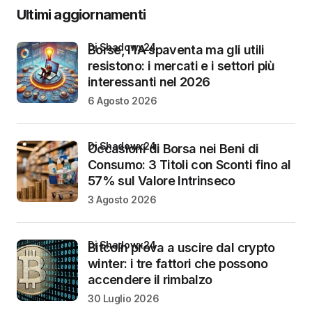
Ultimi aggiornamenti
di Shadowx24
Borse, l’IA spaventa ma gli utili
resistono: i mercati e i settori più
interessanti nel 2026
6 Agosto 2026
di Shadowx24
Occasioni di Borsa nei Beni di
Consumo: 3 Titoli con Sconti fino al
57% sul Valore Intrinseco
3 Agosto 2026
di Shadowx24
Bitcoin prova a uscire dal crypto
winter: i tre fattori che possono
accendere il rimbalzo
30 Luglio 2026