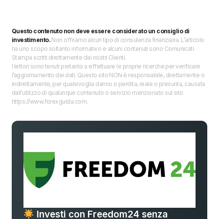
Questo contenuto non deve essere considerato un consiglio di
investimento.
Non offriamo alcun tipo di consulenza finanziaria. L’articolo
ha uno scopo soltanto informativo e alcuni contenuti sono Comunicati
Stampa scritti direttamente dai nostri Clienti.
I lettori sono tenuti pertanto a effettuare le proprie ricerche per verificare
l’aggiornamento dei dati. Questo sito NON è responsabile, direttamente o
indirettamente, per qualsivoglia danno o perdita, reale o presunta, causata
dall'utilizzo di qualunque contenuto o servizio menzionato sul sito
https://www.forexguida.com.
Investi con Freedom24 senza