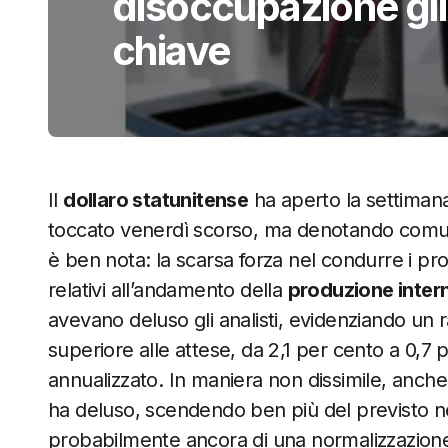
disoccupazione gl
chiave
Il
dollaro statunitense
ha aperto la settimana
toccato venerdì scorso, ma denotando comun
è ben nota: la scarsa forza nel condurre i propri
relativi all’andamento della
produzione inter
avevano deluso gli analisti, evidenziando un 
superiore alle attese, da 2,1 per cento a 0,7 
annualizzato. In maniera non dissimile, anche
ha deluso, scendendo ben più del previsto nel
probabilmente ancora di una normalizzazione ri