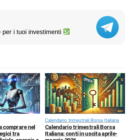
 per i tuoi investimenti
Calendario trimestrali Borsa Italiana
da comprare nel
Calendario trimestrali Borsa
egici tra
Italiana: conti in uscita aprile-