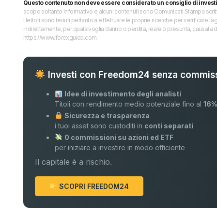
Questo contenuto non deve essere considerato un consiglio di invest
scopo soltanto informativo e alcuni contenuti sono Comunicati Stampa scritti 
I lettori sono tenuti pertanto a effettuare le proprie ricerche per verificare
indirettamente, per qualsivoglia danno o perdita, reale o presunta, causata d
https://www.forexguida.com.
Investi con Freedom24 senza commiss
Idee di investimento degli analisti
Titoli con rendimento medio potenziale fino al
16
Sicurezza e trasparenza
i tuoi asset sono custoditi in
conti separati
0 commissioni su azioni ed ETF
per iniziare a investire in modo efficiente
Il capitale è a rischio.
SCOPRI FREEDOM24