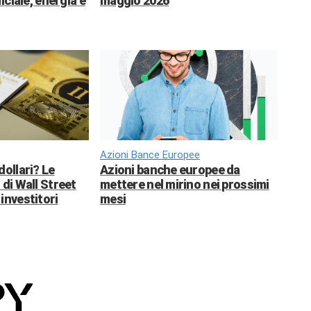
ficiale, energia e
maggio 2026
Azioni Bance Europee
dollari? Le
Azioni banche europee da
 di Wall Street
mettere nel mirino nei prossimi
investitori
mesi