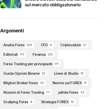
sul mercato obbligazionario
Argomenti
Analisi Forex
CFD
Criptovalute
323
6
27
Editoriali
Finanza
171
213
Forex Trading per principianti
171
Guida Opzioni Binarie
Linee di Studio
22
15
Migliori Broker Forex
Norme sul FOREX
22
11
Nozioni di Forex Trading
pillole Forex
77
32
Scalping Forex
Strategia FOREX
8
13