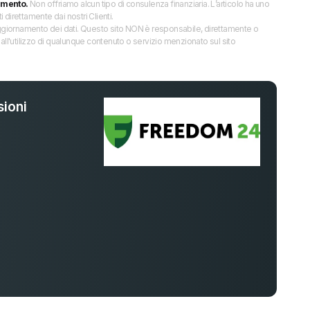
imento.
Non offriamo alcun tipo di consulenza finanziaria. L’articolo ha uno
direttamente dai nostri Clienti.
 l’aggiornamento dei dati. Questo sito NON è responsabile, direttamente o
all'utilizzo di qualunque contenuto o servizio menzionato sul sito
ioni
%