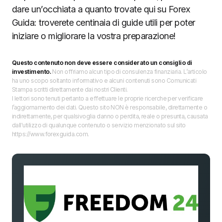
dare un’occhiata a quanto trovate qui su Forex
Guida: troverete centinaia di guide utili per poter
iniziare o migliorare la vostra preparazione!
Questo contenuto non deve essere considerato un consiglio di
investimento.
Non offriamo alcun tipo di consulenza finanziaria. L’articolo
ha uno scopo soltanto informativo e alcuni contenuti sono Comunicati
Stampa scritti direttamente dai nostri Clienti.
I lettori sono tenuti pertanto a effettuare le proprie ricerche per verificare
l’aggiornamento dei dati. Questo sito NON è responsabile, direttamente o
indirettamente, per qualsivoglia danno o perdita, reale o presunta, causata
dall'utilizzo di qualunque contenuto o servizio menzionato sul sito
https://www.forexguida.com.