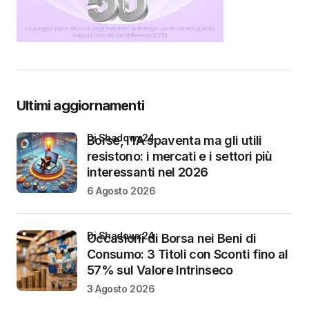
Ultimi aggiornamenti
di Shadowx24
Borse, l’IA spaventa ma gli utili
resistono: i mercati e i settori più
interessanti nel 2026
6 Agosto 2026
di Shadowx24
Occasioni di Borsa nei Beni di
Consumo: 3 Titoli con Sconti fino al
57% sul Valore Intrinseco
3 Agosto 2026