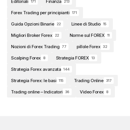
Editoriali
Finanza
171
213
Forex Trading per principianti
171
Guida Opzioni Binarie
Linee di Studio
22
15
Migliori Broker Forex
Norme sul FOREX
22
11
Nozioni di Forex Trading
pillole Forex
77
32
Scalping Forex
Strategia FOREX
8
13
Strategia Forex avanzata
144
Strategia Forex: le basi
Trading Online
115
317
Trading online – Indicatori
Video Forex
36
8