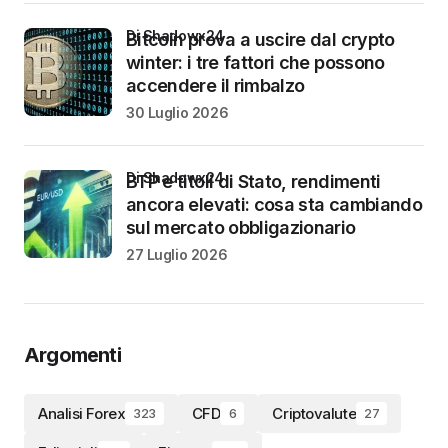
di Shadowx24
Bitcoin prova a uscire dal crypto
winter: i tre fattori che possono
accendere il rimbalzo
30 Luglio 2026
di Shadowx24
BTP e titoli di Stato, rendimenti
ancora elevati: cosa sta cambiando
sul mercato obbligazionario
27 Luglio 2026
Argomenti
Analisi Forex
CFD
Criptovalute
323
6
27