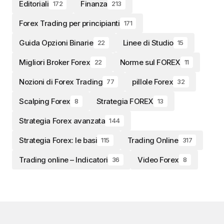
Editoriali
Finanza
172
213
Forex Trading per principianti
171
Guida Opzioni Binarie
Linee di Studio
22
15
Migliori Broker Forex
Norme sul FOREX
22
11
Nozioni di Forex Trading
pillole Forex
77
32
Scalping Forex
Strategia FOREX
8
13
Strategia Forex avanzata
144
Strategia Forex: le basi
Trading Online
115
317
Trading online – Indicatori
Video Forex
36
8