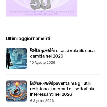
Ultimi aggiornamenti
di Shadowx24
Obbligazioni e tassi volatili: cosa
cambia nel 2026
10 Agosto 2026
di Shadowx24
Borse, l’IA spaventa ma gli utili
resistono: i mercati e i settori più
interessanti nel 2026
6 Agosto 2026