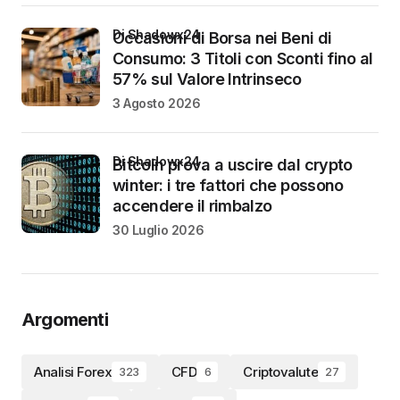
di Shadowx24
Occasioni di Borsa nei Beni di
Consumo: 3 Titoli con Sconti fino al
57% sul Valore Intrinseco
3 Agosto 2026
di Shadowx24
Bitcoin prova a uscire dal crypto
winter: i tre fattori che possono
accendere il rimbalzo
30 Luglio 2026
Argomenti
Analisi Forex
CFD
Criptovalute
323
6
27