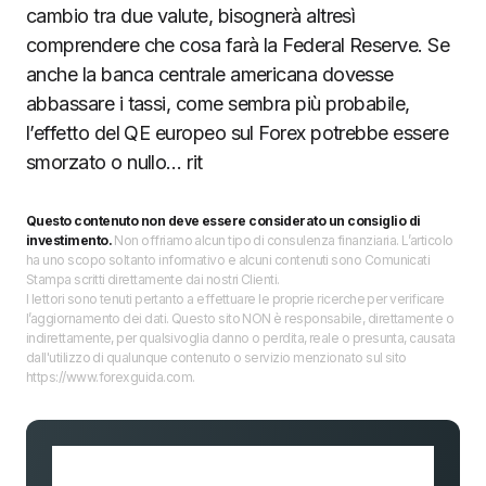
cambio tra due valute, bisognerà altresì
comprendere che cosa farà la Federal Reserve. Se
anche la banca centrale americana dovesse
abbassare i tassi, come sembra più probabile,
l’effetto del QE europeo sul Forex potrebbe essere
smorzato o nullo… rit
Questo contenuto non deve essere considerato un consiglio di
investimento.
Non offriamo alcun tipo di consulenza finanziaria. L’articolo
ha uno scopo soltanto informativo e alcuni contenuti sono Comunicati
Stampa scritti direttamente dai nostri Clienti.
I lettori sono tenuti pertanto a effettuare le proprie ricerche per verificare
l’aggiornamento dei dati. Questo sito NON è responsabile, direttamente o
indirettamente, per qualsivoglia danno o perdita, reale o presunta, causata
dall'utilizzo di qualunque contenuto o servizio menzionato sul sito
https://www.forexguida.com.