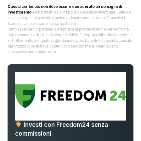
Questo contenuto non deve essere considerato un consiglio di
investimento.
Non offriamo alcun tipo di consulenza finanziaria. L’articolo
ha uno scopo soltanto informativo e alcuni contenuti sono Comunicati
Stampa scritti direttamente dai nostri Clienti.
I lettori sono tenuti pertanto a effettuare le proprie ricerche per verificare
l’aggiornamento dei dati. Questo sito NON è responsabile, direttamente o
indirettamente, per qualsivoglia danno o perdita, reale o presunta, causata
dall'utilizzo di qualunque contenuto o servizio menzionato sul sito
https://www.forexguida.com.
Investi con Freedom24 senza
commissioni