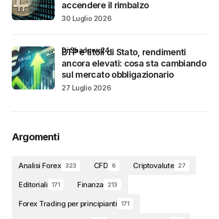
accendere il rimbalzo
30 Luglio 2026
di Shadowx24
BTP e titoli di Stato, rendimenti
ancora elevati: cosa sta cambiando
sul mercato obbligazionario
27 Luglio 2026
Argomenti
Analisi Forex
CFD
Criptovalute
323
6
27
Editoriali
Finanza
171
213
Forex Trading per principianti
171