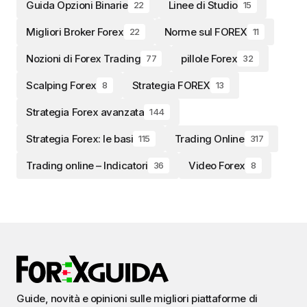
Guida Opzioni Binarie
Linee di Studio
22
15
Migliori Broker Forex
Norme sul FOREX
22
11
Nozioni di Forex Trading
pillole Forex
77
32
Scalping Forex
Strategia FOREX
8
13
Strategia Forex avanzata
144
Strategia Forex: le basi
Trading Online
115
317
Trading online – Indicatori
Video Forex
36
8
Guide, novità e opinioni sulle migliori piattaforme di