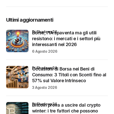
Ultimi aggiornamenti
di Shadowx24
Borse, l’IA spaventa ma gli utili
resistono: i mercati e i settori più
interessanti nel 2026
6 Agosto 2026
di Shadowx24
Occasioni di Borsa nei Beni di
Consumo: 3 Titoli con Sconti fino al
57% sul Valore Intrinseco
3 Agosto 2026
di Shadowx24
Bitcoin prova a uscire dal crypto
winter: i tre fattori che possono