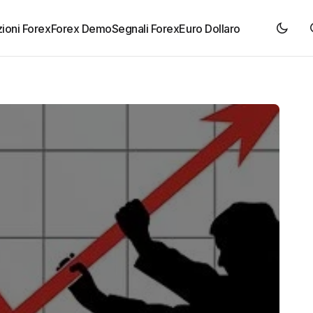
ioni Forex
Forex Demo
Segnali Forex
Euro Dollaro