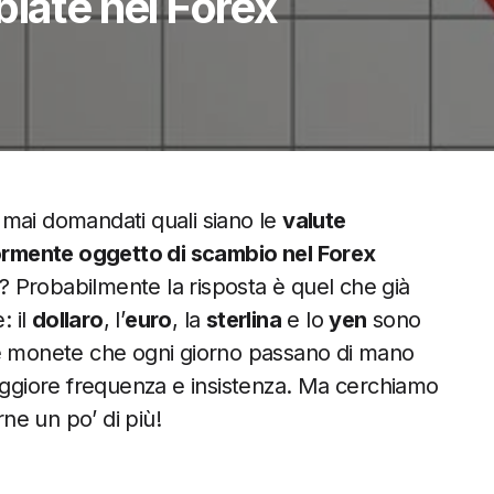
biate nel Forex
e mai domandati quali siano le
valute
rmente oggetto di scambio nel
Forex
? Probabilmente la risposta è quel che già
: il
dollaro
, l’
euro
, la
sterlina
e lo
yen
sono
 le monete che ogni giorno passano di mano
giore frequenza e insistenza. Ma cerchiamo
rne un po’ di più!