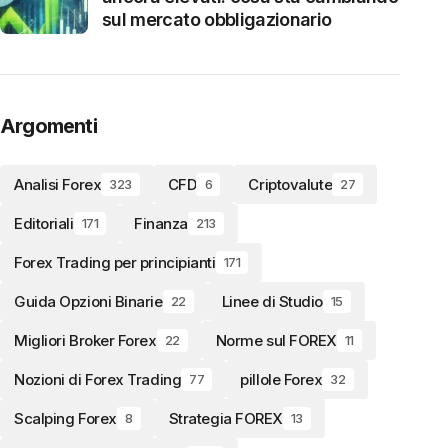
sul mercato obbligazionario
Argomenti
Analisi Forex
CFD
Criptovalute
323
6
27
Editoriali
Finanza
171
213
Forex Trading per principianti
171
Guida Opzioni Binarie
Linee di Studio
22
15
Migliori Broker Forex
Norme sul FOREX
22
11
Nozioni di Forex Trading
pillole Forex
77
32
Scalping Forex
Strategia FOREX
8
13