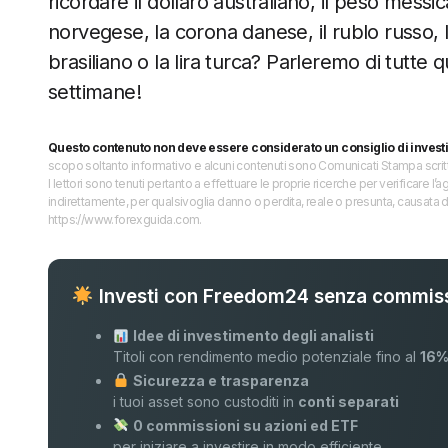
ricordare il dollaro australiano, il peso mess
norvegese, la corona danese, il rublo russo, la
brasiliano o la lira turca? Parleremo di tutte
settimane!
Questo contenuto non deve essere considerato un consiglio di invest
scopo soltanto informativo e alcuni contenuti sono Comunicati Stampa scritti 
I lettori sono tenuti pertanto a effettuare le proprie ricerche per verificare
indirettamente, per qualsivoglia danno o perdita, reale o presunta, causata d
https://www.forexguida.com.
Investi con Freedom24 senza commiss
Idee di investimento degli analisti
Titoli con rendimento medio potenziale fino al
16
Sicurezza e trasparenza
i tuoi asset sono custoditi in
conti separati
0 commissioni su azioni ed ETF
per iniziare a investire in modo efficiente