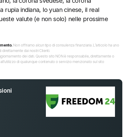
icano, la corona svedese, la corona
 rupia indiana, lo yuan cinese, il real
 queste valute (e non solo) nelle prossime
imento.
Non offriamo alcun tipo di consulenza finanziaria. L’articolo ha uno
direttamente dai nostri Clienti.
 l’aggiornamento dei dati. Questo sito NON è responsabile, direttamente o
all'utilizzo di qualunque contenuto o servizio menzionato sul sito
ioni
%