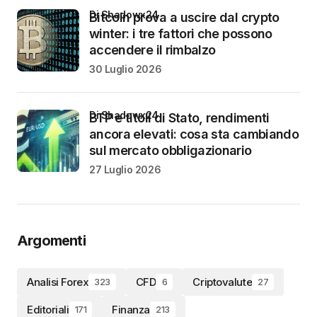
di Shadowx24
Bitcoin prova a uscire dal crypto
winter: i tre fattori che possono
accendere il rimbalzo
30 Luglio 2026
di Shadowx24
BTP e titoli di Stato, rendimenti
ancora elevati: cosa sta cambiando
sul mercato obbligazionario
27 Luglio 2026
Argomenti
Analisi Forex
CFD
Criptovalute
323
6
27
Editoriali
Finanza
171
213