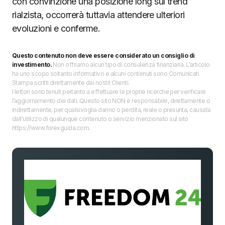
con convinzione una posizione long sul trend
rialzista, occorrerà tuttavia attendere ulteriori
evoluzioni e conferme.
Questo contenuto non deve essere considerato un consiglio di
investimento.
Non offriamo alcun tipo di consulenza finanziaria. L’articolo
ha uno scopo soltanto informativo e alcuni contenuti sono Comunicati
Stampa scritti direttamente dai nostri Clienti.
I lettori sono tenuti pertanto a effettuare le proprie ricerche per verificare
l’aggiornamento dei dati. Questo sito NON è responsabile, direttamente o
indirettamente, per qualsivoglia danno o perdita, reale o presunta, causata
dall'utilizzo di qualunque contenuto o servizio menzionato sul sito
https://www.forexguida.com.