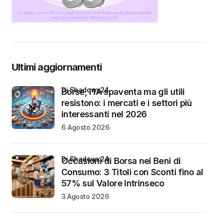
Ultimi aggiornamenti
di Shadowx24
Borse, l’IA spaventa ma gli utili
resistono: i mercati e i settori più
interessanti nel 2026
6 Agosto 2026
di Shadowx24
Occasioni di Borsa nei Beni di
Consumo: 3 Titoli con Sconti fino al
57% sul Valore Intrinseco
3 Agosto 2026