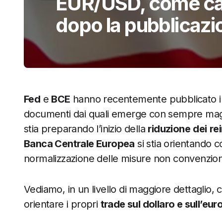
EUR/USD, come cam
dopo la pubblicazio
Fed
e
BCE
hanno recentemente pubblicato i ve
documenti dai quali emerge con sempre mag
stia preparando l’inizio della
riduzione
dei
re
Banca Centrale Europea
si stia orientando c
normalizzazione delle misure non convenziona
Vediamo, in un livello di maggiore dettaglio
orientare i propri
trade sul dollaro e sull’eur