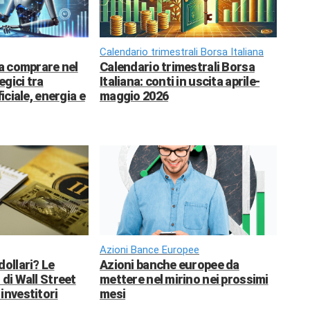
Calendario trimestrali Borsa Italiana
da comprare nel
Calendario trimestrali Borsa
egici tra
Italiana: conti in uscita aprile-
ficiale, energia e
maggio 2026
Azioni Bance Europee
dollari? Le
Azioni banche europee da
 di Wall Street
mettere nel mirino nei prossimi
investitori
mesi