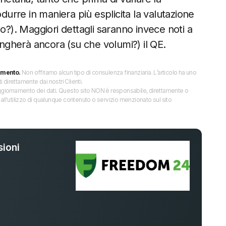
odurre in maniera più esplicita la valutazione
glio?). Maggiori dettagli saranno invece noti a
gherà ancora (su che volumi?) il QE.
imento.
Non offriamo alcun tipo di consulenza finanziaria. L’articolo ha uno
direttamente dai nostri Clienti.
 l’aggiornamento dei dati. Questo sito NON è responsabile, direttamente o
all'utilizzo di qualunque contenuto o servizio menzionato sul sito
ioni
%