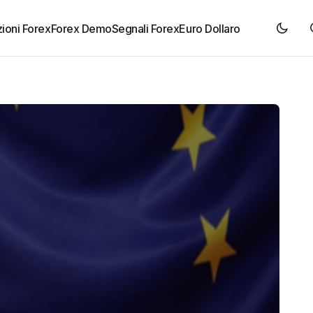
ioni Forex
Forex Demo
Segnali Forex
Euro Dollaro