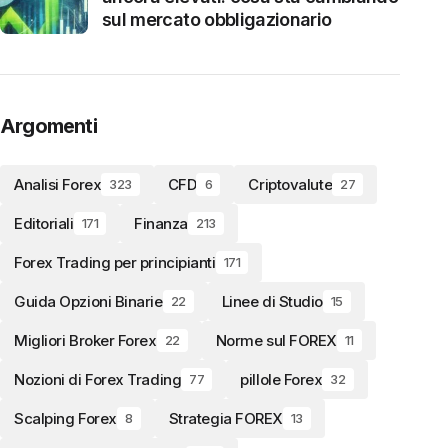
sul mercato obbligazionario
Argomenti
Analisi Forex
CFD
Criptovalute
323
6
27
Editoriali
Finanza
171
213
Forex Trading per principianti
171
Guida Opzioni Binarie
Linee di Studio
22
15
Migliori Broker Forex
Norme sul FOREX
22
11
Nozioni di Forex Trading
pillole Forex
77
32
Scalping Forex
Strategia FOREX
8
13