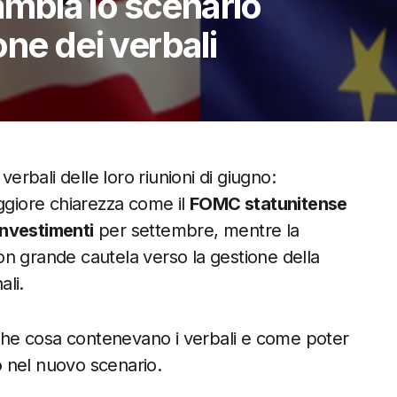
bia lo scenario
ne dei verbali
rbali delle loro riunioni di giugno:
giore chiarezza come il
FOMC statunitense
investimenti
per settembre, mentre la
on grande cautela verso la gestione della
li.
, che cosa contenevano i verbali e come poter
o
nel nuovo scenario.