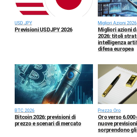
USD JPY
Migliori Azioni 2026
Previsioni USDJPY 2026
Migliori azioni 
2026: titoli strat
intelligenza arti
difesa europea
BTC 2026
Prezzo Oro
Bitcoin 2026: previsioni di
Oro verso 6.000 
prezzo e scenari di mercato
nuove previsioni
sorprendono gli 