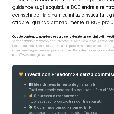
guidance sugli acquisti, la BCE andrà a reintr
dei rischi per la dinamica inflazionistica (a lu
ottobre, quando probabilmente la BCE prolun
Questo contenuto non deve essere considerato un consiglio di invest
scopo soltanto informativo e alcuni contenuti sono Comunicati Stampa scritti 
I lettori sono tenuti pertanto a effettuare le proprie ricerche per verificare
indirettamente, per qualsivoglia danno o perdita, reale o presunta, causata d
https://www.forexguida.com.
Investi con Freedom24 senza commiss
Idee di investimento degli analisti
Titoli con rendimento medio potenziale fino al
16
Sicurezza e trasparenza
i tuoi asset sono custoditi in
conti separati
0 commissioni su azioni ed ETF
per iniziare a investire in modo efficiente