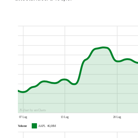
JS chart by amCharts
07 Lug
13 Lug
20 Lug
Volume
AAPL
46,08M