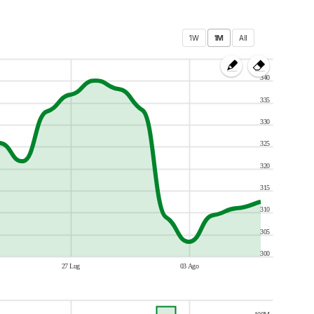
340
335
330
325
320
315
310
305
300
27 Lug
03 Ago