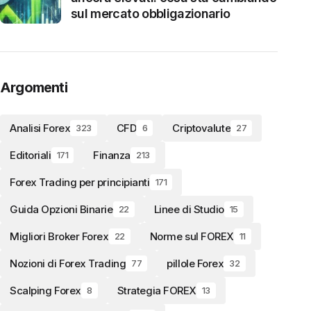
sul mercato obbligazionario
Argomenti
Analisi Forex
CFD
Criptovalute
323
6
27
Editoriali
Finanza
171
213
Forex Trading per principianti
171
Guida Opzioni Binarie
Linee di Studio
22
15
Migliori Broker Forex
Norme sul FOREX
22
11
Nozioni di Forex Trading
pillole Forex
77
32
Scalping Forex
Strategia FOREX
8
13