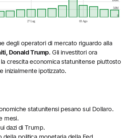
100M
50M
0
27 Lug
03 Ago
e degli operatori di mercato riguardo alla
niti, Donald Trump
. Gli investitori ora
la crescita economica statunitense piuttosto
e inizialmente ipotizzato.
onomiche statunitensi pesano sul Dollaro.
e mesi.
sui dazi di Trump.
o della politica monetaria della Fed.