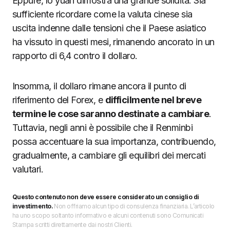
Eppure, lo yuan dimostra una grande solidità. Sia
sufficiente ricordare come la valuta cinese sia
uscita indenne dalle tensioni che il Paese asiatico
ha vissuto in questi mesi, rimanendo ancorato in un
rapporto di 6,4 contro il dollaro.
Insomma, il dollaro rimane ancora il punto di
riferimento del Forex, e
difficilmente nel breve
termine le cose saranno destinate a cambiare
.
Tuttavia, negli anni è possibile che il Renminbi
possa accentuare la sua importanza, contribuendo,
gradualmente, a cambiare gli equilibri dei mercati
valutari.
Questo contenuto non deve essere considerato un consiglio di
investimento.
Non offriamo alcun tipo di consulenza finanziaria. L’articolo
ha uno scopo soltanto informativo e alcuni contenuti sono Comunicati
Stampa scritti direttamente dai nostri Clienti.