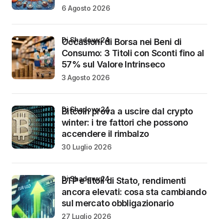
6 Agosto 2026
di Shadowx24
Occasioni di Borsa nei Beni di
Consumo: 3 Titoli con Sconti fino al
57% sul Valore Intrinseco
3 Agosto 2026
di Shadowx24
Bitcoin prova a uscire dal crypto
winter: i tre fattori che possono
accendere il rimbalzo
30 Luglio 2026
di Shadowx24
BTP e titoli di Stato, rendimenti
ancora elevati: cosa sta cambiando
sul mercato obbligazionario
27 Luglio 2026