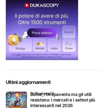
Ultimi aggiornamenti
di Shadowx24
Borse, l’IA spaventa ma gli utili
resistono: i mercati e i settori più
interessanti nel 2026