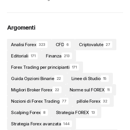
Argomenti
Analisi Forex
CFD
Criptovalute
323
6
27
Editoriali
Finanza
171
213
Forex Trading per principianti
171
Guida Opzioni Binarie
Linee di Studio
22
15
Migliori Broker Forex
Norme sul FOREX
22
11
Nozioni di Forex Trading
pillole Forex
77
32
Scalping Forex
Strategia FOREX
8
13
Strategia Forex avanzata
144