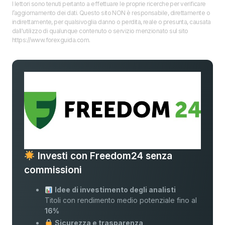
I lettori sono tenuti pertanto a effettuare le proprie ricerche per verificare
l’aggiornamento dei dati. Questo sito NON è responsabile, direttamente o
indirettamente, per qualsivoglia danno o perdita, reale o presunta, causata
dall'utilizzo di qualunque contenuto o servizio menzionato sul sito
https://www.forexguida.com.
Investi con Freedom24 senza
commissioni
Idee di investimento degli analisti
Titoli con rendimento medio potenziale fino al
16%
Sicurezza e trasparenza