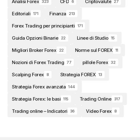
Analisi Forex
CFD
Criptovalute
323
6
27
Editoriali
Finanza
171
213
Forex Trading per principianti
171
Guida Opzioni Binarie
Linee di Studio
22
15
Migliori Broker Forex
Norme sul FOREX
22
11
Nozioni di Forex Trading
pillole Forex
77
32
Scalping Forex
Strategia FOREX
8
13
Strategia Forex avanzata
144
Strategia Forex: le basi
Trading Online
115
317
Trading online – Indicatori
Video Forex
36
8