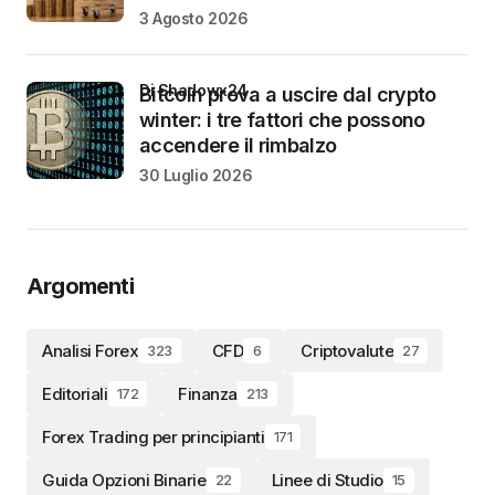
3 Agosto 2026
di Shadowx24
Bitcoin prova a uscire dal crypto
winter: i tre fattori che possono
accendere il rimbalzo
30 Luglio 2026
Argomenti
Analisi Forex
CFD
Criptovalute
323
6
27
Editoriali
Finanza
172
213
Forex Trading per principianti
171
Guida Opzioni Binarie
Linee di Studio
22
15