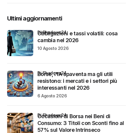
Ultimi aggiornamenti
di Shadowx24
Obbligazioni e tassi volatili: cosa
cambia nel 2026
10 Agosto 2026
di Shadowx24
Borse, l’IA spaventa ma gli utili
resistono: i mercati e i settori più
interessanti nel 2026
6 Agosto 2026
di Shadowx24
Occasioni di Borsa nei Beni di
Consumo: 3 Titoli con Sconti fino al
57% sul Valore Intrinseco