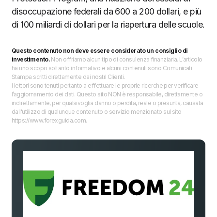
disoccupazione federali da 600 a 200 dollari, e più
di 100 miliardi di dollari per la riapertura delle scuole.
Questo contenuto non deve essere considerato un consiglio di
investimento.
Non offriamo alcun tipo di consulenza finanziaria. L’articolo
ha uno scopo soltanto informativo e alcuni contenuti sono Comunicati
Stampa scritti direttamente dai nostri Clienti.
I lettori sono tenuti pertanto a effettuare le proprie ricerche per verificare
l’aggiornamento dei dati. Questo sito NON è responsabile, direttamente o
indirettamente, per qualsivoglia danno o perdita, reale o presunta, causata
dall'utilizzo di qualunque contenuto o servizio menzionato sul sito
https://www.forexguida.com.