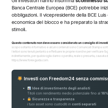
Gli investitori hanno insomma
scommesso sul
Banca Centrale Europea (BCE) potrebbe iniziare
obbligazioni. Il vicepresidente della BCE Luis
economica del blocco e ha preparato la strad
stimoli.
Questo contenuto non deve essere considerato un consiglio di invest
scopo soltanto informativo e alcuni contenuti sono Comunicati Stampa scritti 
I lettori sono tenuti pertanto a effettuare le proprie ricerche per verificare
indirettamente, per qualsivoglia danno o perdita, reale o presunta, causata d
https://www.forexguida.com.
Investi con Freedom24 senza commiss
Idee di investimento degli analisti
Titoli con rendimento medio potenziale fino al
16
Sicurezza e trasparenza
i tuoi asset sono custoditi in
conti separati