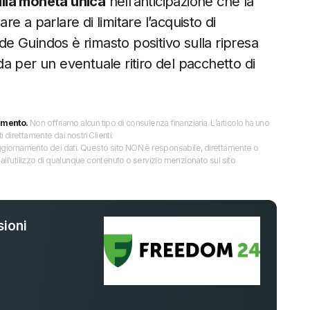
la moneta unica
nell’anticipazione che la
 a parlare di limitare l’acquisto di
 de Guindos è rimasto positivo sulla ripresa
a per un eventuale ritiro del pacchetto di
imento.
Non offriamo alcun tipo di consulenza finanziaria. L’articolo ha uno
direttamente dai nostri Clienti.
 l’aggiornamento dei dati. Questo sito NON è responsabile, direttamente o
all'utilizzo di qualunque contenuto o servizio menzionato sul sito
ioni
%