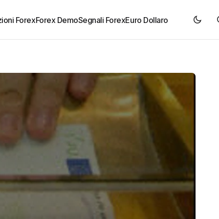
ioni Forex
Forex Demo
Segnali Forex
Euro Dollaro