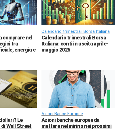
Calendario trimestrali Borsa Italiana
da comprare nel
Calendario trimestrali Borsa
egici tra
Italiana: conti in uscita aprile-
ficiale, energia e
maggio 2026
Azioni Bance Europee
dollari? Le
Azioni banche europee da
 di Wall Street
mettere nel mirino nei prossimi