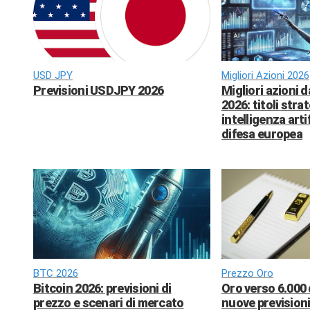
USD JPY
Migliori Azioni 2026
Previsioni USDJPY 2026
Migliori azioni 
2026: titoli strat
intelligenza arti
difesa europea
BTC 2026
Prezzo Oro
Bitcoin 2026: previsioni di
Oro verso 6.000 
prezzo e scenari di mercato
nuove previsioni