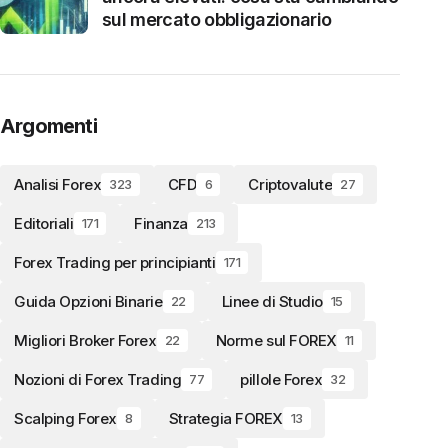
sul mercato obbligazionario
Argomenti
Analisi Forex
CFD
Criptovalute
323
6
27
Editoriali
Finanza
171
213
Forex Trading per principianti
171
Guida Opzioni Binarie
Linee di Studio
22
15
Migliori Broker Forex
Norme sul FOREX
22
11
Nozioni di Forex Trading
pillole Forex
77
32
Scalping Forex
Strategia FOREX
8
13