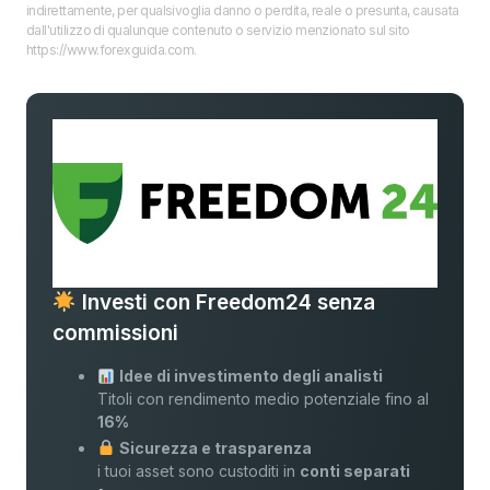
indirettamente, per qualsivoglia danno o perdita, reale o presunta, causata
dall'utilizzo di qualunque contenuto o servizio menzionato sul sito
https://www.forexguida.com.
Investi con Freedom24 senza
commissioni
Idee di investimento degli analisti
Titoli con rendimento medio potenziale fino al
16%
Sicurezza e trasparenza
i tuoi asset sono custoditi in
conti separati