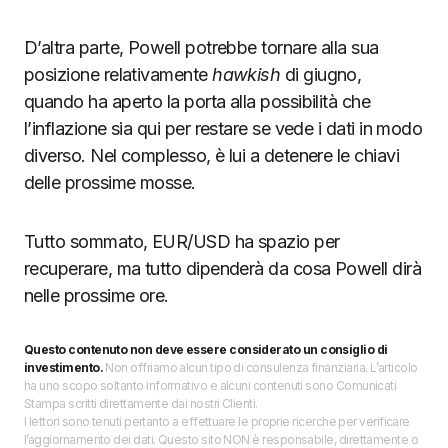
D’altra parte, Powell potrebbe tornare alla sua
posizione relativamente
hawkish
di giugno,
quando ha aperto la porta alla possibilità che
l’inflazione sia qui per restare se vede i dati in modo
diverso. Nel complesso, è lui a detenere le chiavi
delle prossime mosse.
Tutto sommato, EUR/USD ha spazio per
recuperare, ma tutto dipenderà da cosa Powell dirà
nelle prossime ore.
Questo contenuto non deve essere considerato un consiglio di
investimento.
Non offriamo alcun tipo di consulenza finanziaria. L’articolo
ha uno scopo soltanto informativo e alcuni contenuti sono Comunicati
Stampa scritti direttamente dai nostri Clienti.
I lettori sono tenuti pertanto a effettuare le proprie ricerche per verificare
l’aggiornamento dei dati. Questo sito NON è responsabile, direttamente o