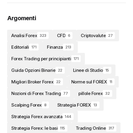
Argomenti
Analisi Forex
CFD
Criptovalute
323
6
27
Editoriali
Finanza
171
213
Forex Trading per principianti
171
Guida Opzioni Binarie
Linee di Studio
22
15
Migliori Broker Forex
Norme sul FOREX
22
11
Nozioni di Forex Trading
pillole Forex
77
32
Scalping Forex
Strategia FOREX
8
13
Strategia Forex avanzata
144
Strategia Forex: le basi
Trading Online
115
317