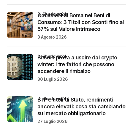
di Shadowx24
Occasioni di Borsa nei Beni di
Consumo: 3 Titoli con Sconti fino al
57% sul Valore Intrinseco
3 Agosto 2026
di Shadowx24
Bitcoin prova a uscire dal crypto
winter: i tre fattori che possono
accendere il rimbalzo
30 Luglio 2026
di Shadowx24
BTP e titoli di Stato, rendimenti
ancora elevati: cosa sta cambiando
sul mercato obbligazionario
27 Luglio 2026