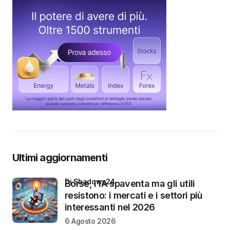
Ultimi aggiornamenti
di Shadowx24
Borse, l’IA spaventa ma gli utili
resistono: i mercati e i settori più
interessanti nel 2026
6 Agosto 2026