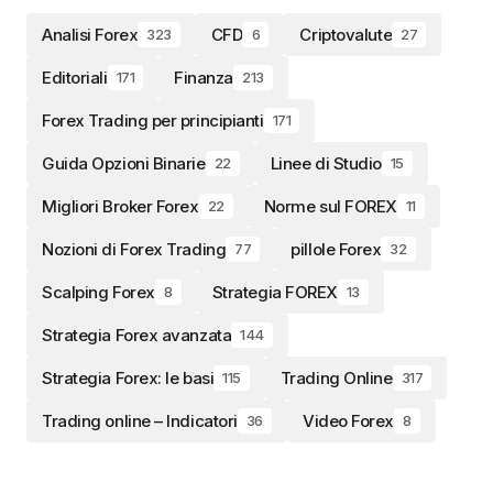
Analisi Forex
CFD
Criptovalute
323
6
27
Editoriali
Finanza
171
213
Forex Trading per principianti
171
Guida Opzioni Binarie
Linee di Studio
22
15
Migliori Broker Forex
Norme sul FOREX
22
11
Nozioni di Forex Trading
pillole Forex
77
32
Scalping Forex
Strategia FOREX
8
13
Strategia Forex avanzata
144
Strategia Forex: le basi
Trading Online
115
317
Trading online – Indicatori
Video Forex
36
8