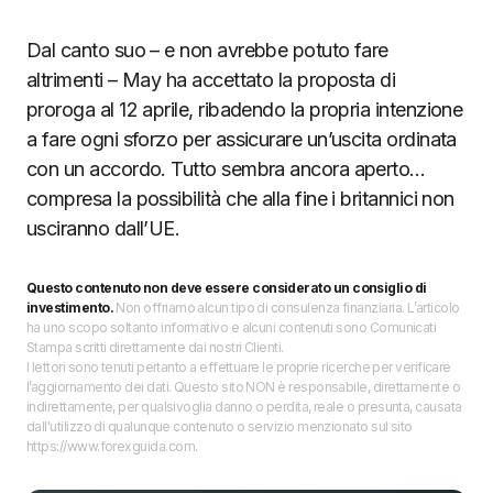
Dal canto suo – e non avrebbe potuto fare
altrimenti – May ha accettato la proposta di
proroga al 12 aprile, ribadendo la propria intenzione
a fare ogni sforzo per assicurare un’uscita ordinata
con un accordo. Tutto sembra ancora aperto…
compresa la possibilità che alla fine i britannici non
usciranno dall’UE.
Questo contenuto non deve essere considerato un consiglio di
investimento.
Non offriamo alcun tipo di consulenza finanziaria. L’articolo
ha uno scopo soltanto informativo e alcuni contenuti sono Comunicati
Stampa scritti direttamente dai nostri Clienti.
I lettori sono tenuti pertanto a effettuare le proprie ricerche per verificare
l’aggiornamento dei dati. Questo sito NON è responsabile, direttamente o
indirettamente, per qualsivoglia danno o perdita, reale o presunta, causata
dall'utilizzo di qualunque contenuto o servizio menzionato sul sito
https://www.forexguida.com.