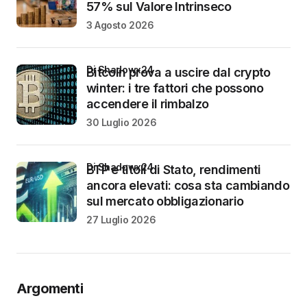
57% sul Valore Intrinseco
3 Agosto 2026
di Shadowx24
Bitcoin prova a uscire dal crypto
winter: i tre fattori che possono
accendere il rimbalzo
30 Luglio 2026
di Shadowx24
BTP e titoli di Stato, rendimenti
ancora elevati: cosa sta cambiando
sul mercato obbligazionario
27 Luglio 2026
Argomenti