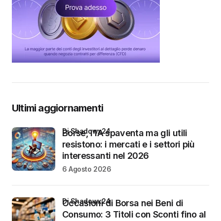
Ultimi aggiornamenti
di Shadowx24
Borse, l’IA spaventa ma gli utili
resistono: i mercati e i settori più
interessanti nel 2026
6 Agosto 2026
di Shadowx24
Occasioni di Borsa nei Beni di
Consumo: 3 Titoli con Sconti fino al