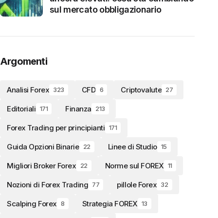
sul mercato obbligazionario
Argomenti
Analisi Forex
CFD
Criptovalute
323
6
27
Editoriali
Finanza
171
213
Forex Trading per principianti
171
Guida Opzioni Binarie
Linee di Studio
22
15
Migliori Broker Forex
Norme sul FOREX
22
11
Nozioni di Forex Trading
pillole Forex
77
32
Scalping Forex
Strategia FOREX
8
13