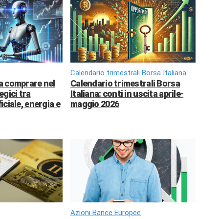
Calendario trimestrali Borsa Italiana
da comprare nel
Calendario trimestrali Borsa
egici tra
Italiana: conti in uscita aprile-
ficiale, energia e
maggio 2026
Azioni Bance Europee