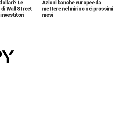
dollari? Le
Azioni banche europee da
 di Wall Street
mettere nel mirino nei prossimi
investitori
mesi