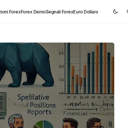
ioni Forex
Forex Demo
Segnali Forex
Euro Dollaro