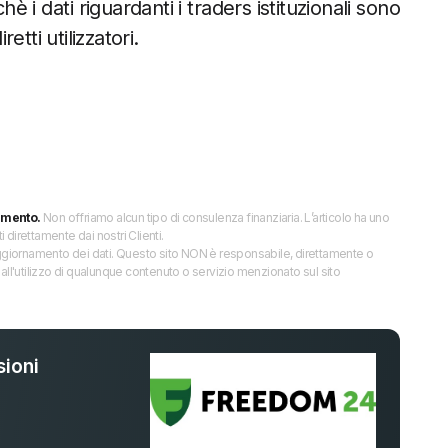
 i dati riguardanti i traders istituzionali sono
etti utilizzatori.
imento.
Non offriamo alcun tipo di consulenza finanziaria. L’articolo ha uno
direttamente dai nostri Clienti.
 l’aggiornamento dei dati. Questo sito NON è responsabile, direttamente o
all'utilizzo di qualunque contenuto o servizio menzionato sul sito
ioni
%