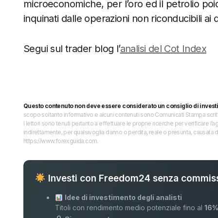
microeconomiche, per l’oro ed il petrolio poichè
inquinati dalle operazioni non riconducibili ai dir
Segui sul trader blog l’
analisi del Cot Index
Questo contenuto non deve essere considerato un consiglio di invest
scopo soltanto informativo e alcuni contenuti sono Comunicati Stampa scritti 
I lettori sono tenuti pertanto a effettuare le proprie ricerche per verificare
indirettamente, per qualsivoglia danno o perdita, reale o presunta, causata d
https://www.forexguida.com.
Investi con Freedom24 senza commiss
Idee di investimento degli analisti
Titoli con rendimento medio potenziale fino al
16