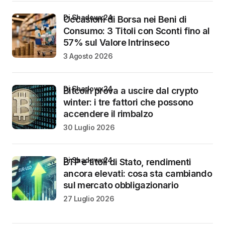
di Shadowx24
Occasioni di Borsa nei Beni di
Consumo: 3 Titoli con Sconti fino al
57% sul Valore Intrinseco
3 Agosto 2026
di Shadowx24
Bitcoin prova a uscire dal crypto
winter: i tre fattori che possono
accendere il rimbalzo
30 Luglio 2026
di Shadowx24
BTP e titoli di Stato, rendimenti
ancora elevati: cosa sta cambiando
sul mercato obbligazionario
27 Luglio 2026