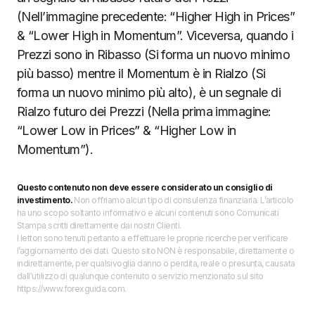
(Nell’immagine precedente: “Higher High in Prices”
& “Lower High in Momentum”. Viceversa, quando i
Prezzi sono in Ribasso (Si forma un nuovo minimo
più basso) mentre il Momentum è in Rialzo (Si
forma un nuovo minimo più alto), è un segnale di
Rialzo futuro dei Prezzi (Nella prima immagine:
“Lower Low in Prices” & “Higher Low in
Momentum”).
Questo contenuto non deve essere considerato un consiglio di
investimento.
Non offriamo alcun tipo di consulenza finanziaria. L’articolo
ha uno scopo soltanto informativo e alcuni contenuti sono Comunicati
Stampa scritti direttamente dai nostri Clienti.
I lettori sono tenuti pertanto a effettuare le proprie ricerche per verificare
l’aggiornamento dei dati. Questo sito NON è responsabile, direttamente o
indirettamente, per qualsivoglia danno o perdita, reale o presunta, causata
dall'utilizzo di qualunque contenuto o servizio menzionato sul sito
https://www.forexguida.com.