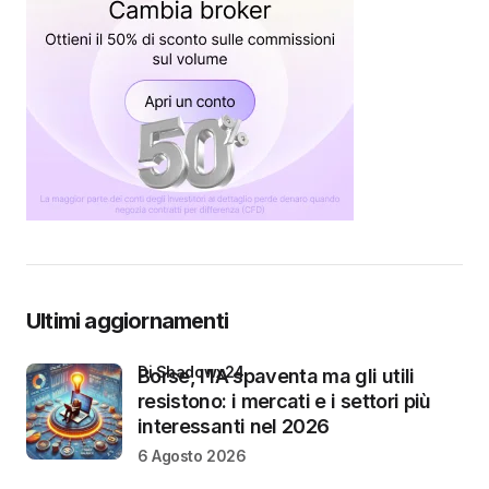
Ultimi aggiornamenti
di Shadowx24
Borse, l’IA spaventa ma gli utili
resistono: i mercati e i settori più
interessanti nel 2026
6 Agosto 2026