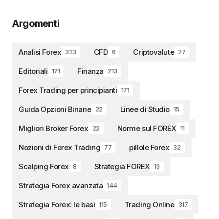
Argomenti
Analisi Forex
CFD
Criptovalute
323
6
27
Editoriali
Finanza
171
213
Forex Trading per principianti
171
Guida Opzioni Binarie
Linee di Studio
22
15
Migliori Broker Forex
Norme sul FOREX
22
11
Nozioni di Forex Trading
pillole Forex
77
32
Scalping Forex
Strategia FOREX
8
13
Strategia Forex avanzata
144
Strategia Forex: le basi
Trading Online
115
317