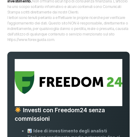
investimento.
Non offriamo alcun tipo di consulenza finanziaria. L’articolo
ha uno scopo soltanto informativo e alcuni contenuti sono Comunicati
Stampa scritti direttamente dai nostri Clienti.
I lettori sono tenuti pertanto a effettuare le proprie ricerche per verificare
l’aggiornamento dei dati. Questo sito NON è responsabile, direttamente o
indirettamente, per qualsivoglia danno o perdita, reale o presunta, causata
dall'utilizzo di qualunque contenuto o servizio menzionato sul sito
https://www.forexguida.com.
Investi con Freedom24 senza
commissioni
Idee di investimento degli analisti