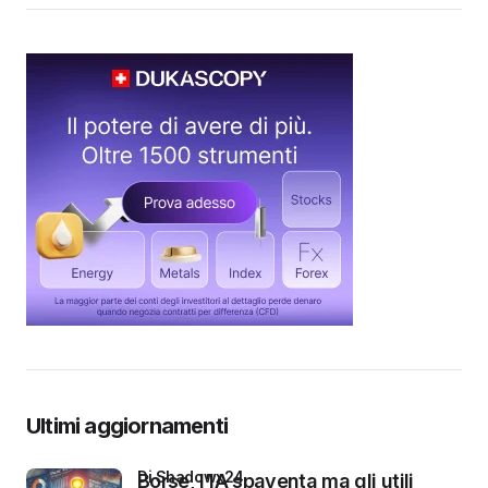
Ultimi aggiornamenti
di Shadowx24
Borse, l’IA spaventa ma gli utili