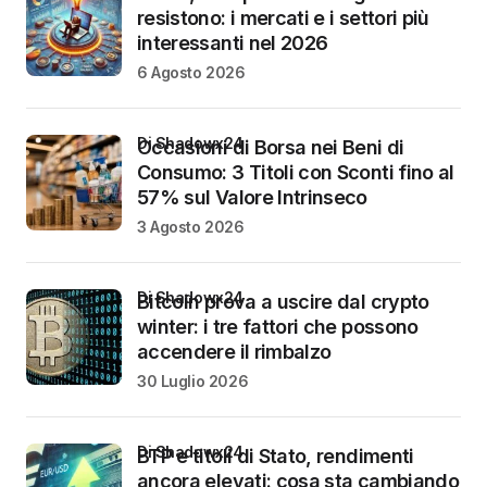
resistono: i mercati e i settori più
interessanti nel 2026
6 Agosto 2026
di Shadowx24
Occasioni di Borsa nei Beni di
Consumo: 3 Titoli con Sconti fino al
57% sul Valore Intrinseco
3 Agosto 2026
di Shadowx24
Bitcoin prova a uscire dal crypto
winter: i tre fattori che possono
accendere il rimbalzo
30 Luglio 2026
di Shadowx24
BTP e titoli di Stato, rendimenti
ancora elevati: cosa sta cambiando