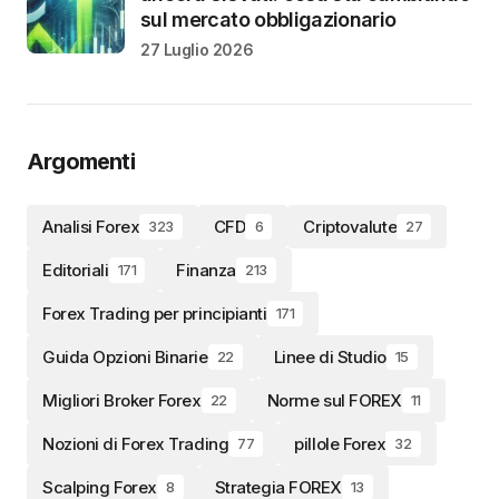
sul mercato obbligazionario
27 Luglio 2026
Argomenti
Analisi Forex
CFD
Criptovalute
323
6
27
Editoriali
Finanza
171
213
Forex Trading per principianti
171
Guida Opzioni Binarie
Linee di Studio
22
15
Migliori Broker Forex
Norme sul FOREX
22
11
Nozioni di Forex Trading
pillole Forex
77
32
Scalping Forex
Strategia FOREX
8
13