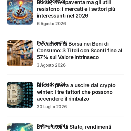
di Shadowx24
Borse, l’IA spaventa ma gli utili
resistono: i mercati e i settori più
interessanti nel 2026
6 Agosto 2026
di Shadowx24
Occasioni di Borsa nei Beni di
Consumo: 3 Titoli con Sconti fino al
57% sul Valore Intrinseco
3 Agosto 2026
di Shadowx24
Bitcoin prova a uscire dal crypto
winter: i tre fattori che possono
accendere il rimbalzo
30 Luglio 2026
di Shadowx24
BTP e titoli di Stato, rendimenti