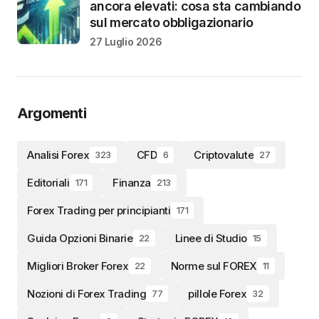
ancora elevati: cosa sta cambiando
sul mercato obbligazionario
27 Luglio 2026
Argomenti
Analisi Forex
CFD
Criptovalute
323
6
27
Editoriali
Finanza
171
213
Forex Trading per principianti
171
Guida Opzioni Binarie
Linee di Studio
22
15
Migliori Broker Forex
Norme sul FOREX
22
11
Nozioni di Forex Trading
pillole Forex
77
32