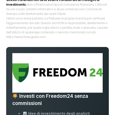
investimento.
Non offriamo alcun tipo di consulenza finanziaria. L’articolo
ha uno scopo soltanto informativo e alcuni contenuti sono Comunicati
Stampa scritti direttamente dai nostri Clienti.
I lettori sono tenuti pertanto a effettuare le proprie ricerche per verificare
l’aggiornamento dei dati. Questo sito NON è responsabile, direttamente o
indirettamente, per qualsivoglia danno o perdita, reale o presunta, causata
dall'utilizzo di qualunque contenuto o servizio menzionato sul sito
https://www.forexguida.com.
Investi con Freedom24 senza
commissioni
Idee di investimento degli analisti