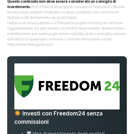
Questo contenuto non deve essere considerato un consiglio di
investimento.
Non offriamo alcun tipo di consulenza finanziaria. L’articolo
ha uno scopo soltanto informativo e alcuni contenuti sono Comunicati
Stampa scritti direttamente dai nostri Clienti.
I lettori sono tenuti pertanto a effettuare le proprie ricerche per verificare
l’aggiornamento dei dati. Questo sito NON è responsabile, direttamente o
indirettamente, per qualsivoglia danno o perdita, reale o presunta, causata
dall'utilizzo di qualunque contenuto o servizio menzionato sul sito
https://www.forexguida.com.
Investi con Freedom24 senza
commissioni
Idee di investimento degli analisti