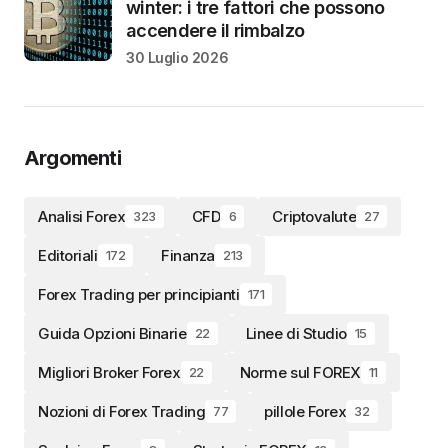
winter: i tre fattori che possono
accendere il rimbalzo
30 Luglio 2026
Argomenti
Analisi Forex
CFD
Criptovalute
323
6
27
Editoriali
Finanza
172
213
Forex Trading per principianti
171
Guida Opzioni Binarie
Linee di Studio
22
15
Migliori Broker Forex
Norme sul FOREX
22
11
Nozioni di Forex Trading
pillole Forex
77
32