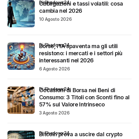
di Shadowx24
Obbligazioni e tassi volatili: cosa
cambia nel 2026
10 Agosto 2026
di Shadowx24
Borse, l’IA spaventa ma gli utili
resistono: i mercati e i settori più
interessanti nel 2026
6 Agosto 2026
di Shadowx24
Occasioni di Borsa nei Beni di
Consumo: 3 Titoli con Sconti fino al
57% sul Valore Intrinseco
3 Agosto 2026
di Shadowx24
Bitcoin prova a uscire dal crypto