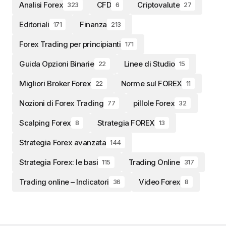
Analisi Forex
CFD
Criptovalute
323
6
27
Editoriali
Finanza
171
213
Forex Trading per principianti
171
Guida Opzioni Binarie
Linee di Studio
22
15
Migliori Broker Forex
Norme sul FOREX
22
11
Nozioni di Forex Trading
pillole Forex
77
32
Scalping Forex
Strategia FOREX
8
13
Strategia Forex avanzata
144
Strategia Forex: le basi
Trading Online
115
317
Trading online – Indicatori
Video Forex
36
8