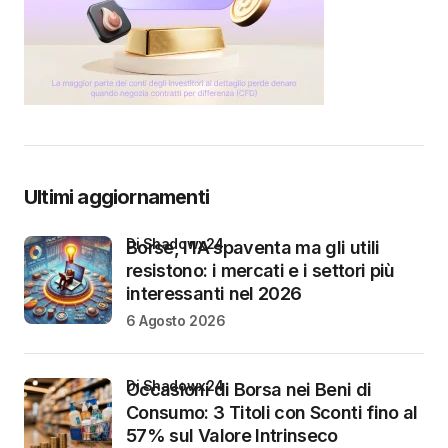
Ultimi aggiornamenti
di Shadowx24
Borse, l’IA spaventa ma gli utili
resistono: i mercati e i settori più
interessanti nel 2026
6 Agosto 2026
di Shadowx24
Occasioni di Borsa nei Beni di
Consumo: 3 Titoli con Sconti fino al
57% sul Valore Intrinseco