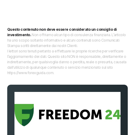
Questo contenuto non deve essere considerato un consiglio di
investimento.
Non offriamo alcun tipo di consulenza finanziaria. L’articolo
ha uno scopo soltanto informativo e alcuni contenuti sono Comunicati
Stampa scritti direttamente dai nostri Clienti.
I lettori sono tenuti pertanto a effettuare le proprie ricerche per verificare
l’aggiornamento dei dati. Questo sito NON è responsabile, direttamente o
indirettamente, per qualsivoglia danno o perdita, reale o presunta, causata
dall'utilizzo di qualunque contenuto o servizio menzionato sul sito
https://www.forexguida.com.