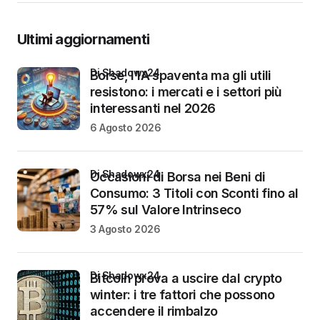
Ultimi aggiornamenti
di Shadowx24
Borse, l’IA spaventa ma gli utili
resistono: i mercati e i settori più
interessanti nel 2026
6 Agosto 2026
di Shadowx24
Occasioni di Borsa nei Beni di
Consumo: 3 Titoli con Sconti fino al
57% sul Valore Intrinseco
3 Agosto 2026
di Shadowx24
Bitcoin prova a uscire dal crypto
winter: i tre fattori che possono
accendere il rimbalzo