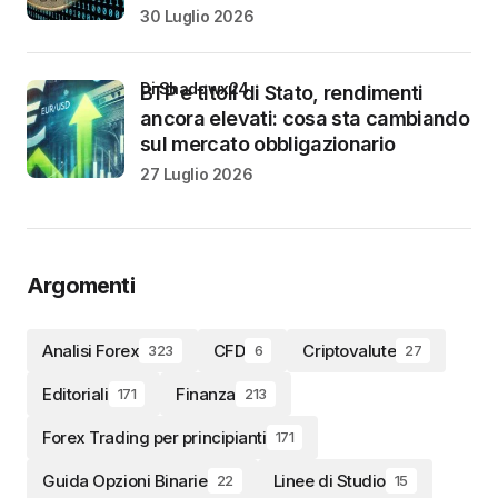
30 Luglio 2026
di Shadowx24
BTP e titoli di Stato, rendimenti
ancora elevati: cosa sta cambiando
sul mercato obbligazionario
27 Luglio 2026
Argomenti
Analisi Forex
CFD
Criptovalute
323
6
27
Editoriali
Finanza
171
213
Forex Trading per principianti
171
Guida Opzioni Binarie
Linee di Studio
22
15